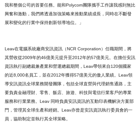
我和整個公司的首要任務。能和Polycom團隊攜手工作讓我感到無比
興奮和激動，我們將透過加強策略來推動業績成長，同時在不斷發
展和變化的行業中保持創新領導地位。」
Leav在電腦系統廠商安訊資訊（NCR Corporation）任職期間，將
其營收從2009年的46億美元提升至2012年的57億美元。在擔任安訊
資訊執行副總裁兼產業和營運總裁期間，Leav帶領來自120個國家
的近8,000名員工，並在2012年獲得57億美元的傲人業績。Leav領
導安訊資訊全球業務開發團隊，包括全球直營與代理銷售通路，主
要負責金融理財、零售、飯店、旅遊、科技與電信行業客戶的專業
服務和行業業務。Leav 同時負責安訊資訊的互動印表機解決方案部
門，管理其全球生產和經銷。Leav亦曾是安訊資訊執行委員會的一
員，協助制定並執行其全球策略。