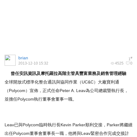
brian
#
1
2013-12-10 15:32
4525
0
曾任安訊資訊及摩托羅拉高階主管
具豐富業務及銷售
管理
經驗
全球開放式標準化整合通訊與協同作業（UC&C）大廠寶利通
（Polycom）宣佈，正式任命Peter A. Leav為公司總裁暨執行長，
並擔任Polycom執行董事會董事一職。
Leav已與Polycom臨時執行長Kevin Parker順利交接，Parker將繼續
出任Polycom董事會董事長一職，他將與Leav緊密合作完成交接計