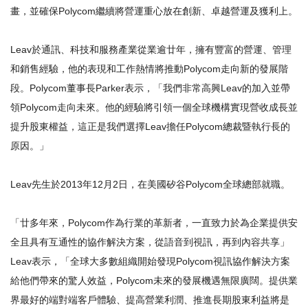
畫，並確保Polycom繼續將營運重心放在創新、卓越營運及獲利上。
Leav於通訊、科技和服務產業從業逾廿年，擁有豐富的營運、管理
和銷售經驗，他的表現和工作熱情將推動Polycom走向新的發展階
段。Polycom董事長Parker表示，「我們非常高興Leav的加入並帶
領Polycom走向未來。他的經驗將引領一個全球機構實現營收成長並
提升股東權益，這正是我們選擇Leav擔任Polycom總裁暨執行長的
原因。」
Leav先生於2013年12月2日，在美國矽谷Polycom全球總部就職。
「廿多年來，Polycom作為行業的革新者，一直致力於為企業提供安
全且具有互通性的協作解決方案，從語音到視訊，再到內容共享」
Leav表示，「全球大多數組織開始發現Polycom視訊協作解決方案
給他們帶來的驚人效益，Polycom未來的發展機遇無限廣闊。提供業
界最好的端對端客戶體驗、提高營業利潤、推進長期股東利益將是