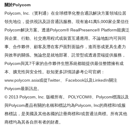
關於
Polycom
Polycom, Inc.（寳利通）在全球標準化整合通訊解決方案領域位居
領先地位，提供視訊及語音通訊服務。現有逾41萬5,000家企業信任
Polycom解決方案。透過Polycom® RealPresence® Platform能廣泛
與企業、行動、社交應用程式或裝置互通應用。不論地點均可與同
事、合作夥伴、顧客及潛在客戶面對面協作，進而形成更具生產力
與效率的關係。無論您是就地部署、託管型或透過雲端提供服務，
Polycom與其7千家的合作夥伴生態系統都能提供最佳整體擁有成
本、擴充性與安全性。欲知更多詳情請參考公司官網：
www.polycom.asia
或從
Twitter
、
Facebook
以及
LinkedIn
關注
Polycom最新訊息。
© 2013 Polycom, Inc. 版權所有。 POLYCOM®、Polycom標識以及
與Polycom產品有關的名稱和標誌均為Polycom, Inc的商標和/或服
務標誌，是美國及其他各國的註冊商標和/或普通法商標。所有其他
商標均為其各自所有者的財產。