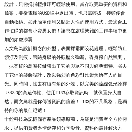
設計，只需拇指輕推即可輕鬆使用。當存取完重要的資料和
檔案，要從電腦的USB埠中退出時，也只需輕拔，接頭便會
自動收納。如此簡單便利又貼近人性的使用方式，最適合工
作忙碌的都會小資男女們！讓您在處理繁雜的工作事項中更
加的如虎添翼！
以文鳥為設計概念的外型，表面採霧面咬花處理，輕鬆防止
髒汙及刮痕，讓隨身碟的外觀歷久彌新。碟身採自然黑調，
一抹亮橘的鳥嘴按鍵帶出了它的與眾不同與經典獨特。省去
了花俏的裝飾設計，改以強烈的色彩對比聚焦所有人的目
光。同時間，捨去有稜有角的外殼，以完美的流線弧形詮釋
USB3.0的高速傳輸。使用T133存取資訊時，就像置身大自
然，而文鳥就是你傳送資訊的信差！T133的不凡風格，是獨
特的你的最佳絕選！
十銓科技為記憶儲存產品領導廠商，為滿足消費者全方位需
求，提供消費者盡情儲存和分享影音、資料的最佳解決方