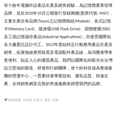
有十餘年電腦外設產品生產及銷售經驗，為記憶體產業領導
品牌，並於2010年10月公開發行登錄興櫃(股票代號: 4967)，
主要生產自有品牌(Team)之記憶體模組(Module)、各式記憶
卡(Memory Card)、隨身碟(USB Flash Drive)、固態硬碟(SSD)
及工規記憶儲存產品(Industrial Applications)，亦接受國際知
名大廠委託設計代工。2012年度始跨足行動應用產品生產及
銷售，拓展無線應用裝置及電源配件產品線，為消費者帶來
更便利、貼近人心的優質產品。我們以國際化的眼光在台灣
設立堅強的製造、研發和行銷團隊，使十銓科技成為整個集
團的營運中心，一貫秉持著專業技術、優良品質、快速生
產、全球銷售網及完善的售後服務來經營我們的品牌。
如虎添翼
,
大自然
,
生命力
,
男女
,
色彩