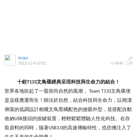
brian
#
1
2013-12-9 10:51
4540
0
十銓T133文鳥碟經典呈現科技與生命力的結合！
世界各地吹起了一股崇尚自然的風潮， Team T133文鳥碟便
是這樣應運而生！師法於自然，結合科技與生命力，以簡潔
俐落的低調設計相襯文鳥黑橘配色的搶眼外型，並搭配自動
收納USB接頭的按鍵裝置，輕輕鬆鬆體驗人性化科技。在存
取資料的同時，隨著USB3.0的高速傳輸特性，也彷彿注入了