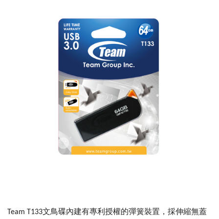
Team T133文鳥碟內建有專利授權的彈簧裝置，採伸縮無蓋