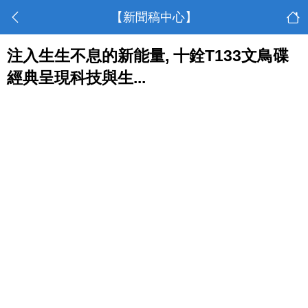
【新聞稿中心】
注入生生不息的新能量, 十銓T133文鳥碟
經典呈現科技與生...