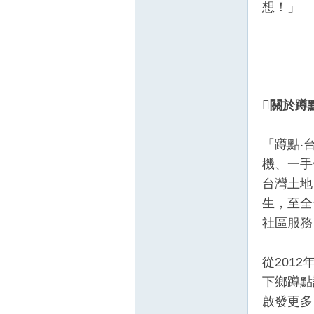
想！」

關於蹲
「蹲點‧
機、一手
台灣土地
生，至全
社區服務
從201
下鄉蹲點
啟發更多