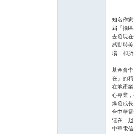
知名作家
屆「攝區
去發現在
感動與美
場，和所
基金會李
在」的精
在地產業
心專業，
爆發成長
合中華電
連在一起
中華電信