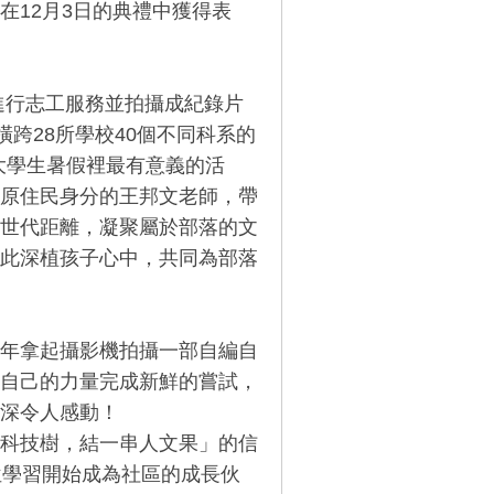
在12月3日的典禮中獲得表
進行志工服務並拍攝成紀錄片
跨28所學校40個不同科系的
為大學生暑假裡最有意義的活
原住民身分的王邦文老師，帶
世代距離，凝聚屬於部落的文
此深植孩子心中，共同為部落
年拿起攝影機拍攝一部自編自
自己的力量完成新鮮的嘗試，
深令人感動！
科技樹，結一串人文果」的信
位學習開始成為社區的成長伙