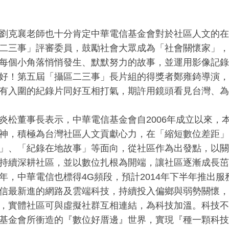
劉克襄老師也十分肯定中華電信基金會對於社區人文的在
二三事」評審委員，鼓勵社會大眾成為「社會關懷家」，
每個小角落悄悄發生、默默努力的故事，並運用影像記錄
好！第五屆「攝區二三事」長片組的得獎者鄭雍錡導演，
有入圍的紀錄片同好互相打氣，期許用鏡頭看見台灣、為
炎松董事長表示，中華電信基金會自2006年成立以來，
神，積極為台灣社區人文貢獻心力，在「縮短數位差距」
」、「紀錄在地故事」等面向，從社區作為出發點，以關
持續深耕社區，並以數位扎根為開端，讓社區逐漸成長茁壯
年，中華電信也標得4G頻段，預計2014年下半年推出
信最新進的網路及雲端科技，持續投入偏鄉與弱勢關懷，
，實體社區可與虛擬社群互相連結，為科技加溫。科技不
基金會所衝造的『數位好厝邊』世界，實現『種一顆科技