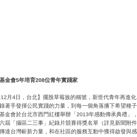
基金會5年培育208位青年實踐家
3年12月4日，台北】擺脫草莓族的稱號，新世代青年再進
錄著手發揮公民實踐的力量，到每一個角落播下希望種子
基金會於台北市西門紅樓舉辦「2013年感動傳承典禮」
六屆「攝區二三事」紀錄片競賽得獎名單（詳見新聞附件
傳達台灣嶄新力量，和在社區的服務互動中獲得啟發與感