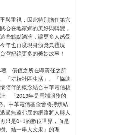
乎與重視，因此特別擔任第六
關心在地家鄉的美好與轉變，
這些點點滴滴，讓更多人感受
今年也再度現身頒獎典禮現
台灣紀錄更多的美妙故事！
本著「價值之所在即責任之所
、「耕耘社區生活」、「協助
懷陪伴的概念結合中華電信核
。「2013年是雲端服務的
服務。中華電信基金會將持續結
透過無遠弗屆的網路將人與人
再只是0+1的數位世界，而是
樹、結一串人文果』的理