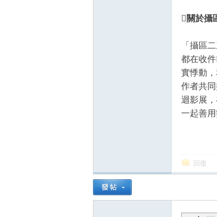

關於攝
「攝區二
都在收件
實悸動，
作者共同
迴影展，
一起善用
回復