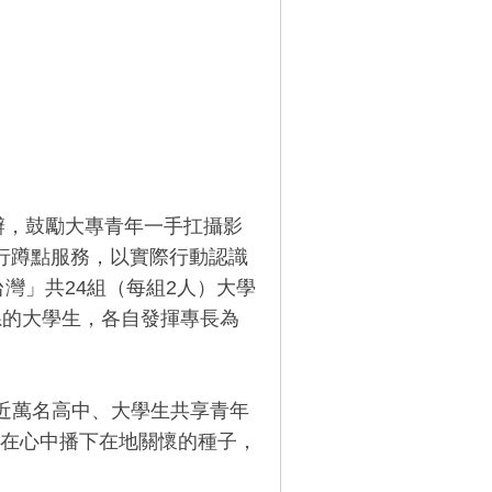
辦，鼓勵大專青年一手扛攝影
進行蹲點服務，以實際行動認識
灣」共24組（每組2人）大學
系的大學生，各自發揮專長為
，近萬名高中、大學生共享青年
在心中播下在地關懷的種子，