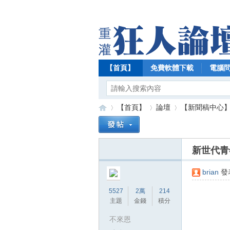
【首頁】
免費軟體下載
電腦
【首頁】
論壇
【新聞稿中心
新世代青
【
»
›
›
brian
發表
5527
2萬
214
主題
金錢
積分
不來恩