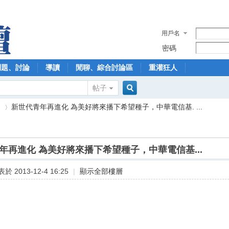
用戶名
密碼
問題、討論
導讀
閒聊、綜合討論區
重灌狂人
帖子
搜
】
新世代青年再進化 為美好將來播下希望種子，中華電信基. ...
索
年再進化 為美好將來播下希望種子，中華電信基...
›
於 2013-12-4 16:25
|
顯示全部樓層