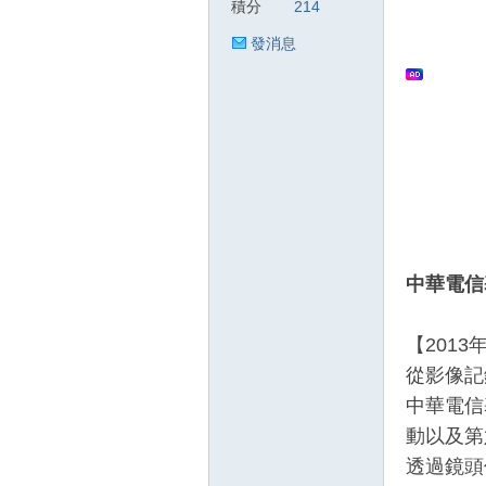
積分
214
發消息
狂
人
中華電信
【201
從影像記
中華電信
動以及第
透過鏡頭
論