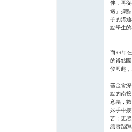
伴，再從
邊」據點
子的溝通
點學生的
而99年
的蹲點團
發興趣，
基金會深
點的南投
意義，數
姊手中接
苦；更感
續實踐蹲