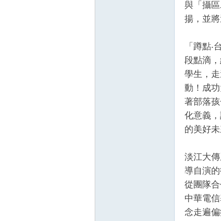
與「攝區
揚，並將
「蹲點‧
段點滴，
學生，走
動！成功
壇
著部落孩
化意義，
的美好未
淡江大傳
導自演的
從團隊合
】
中華電信
念走遍偏