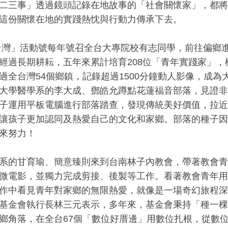
二三事」透過鏡頭記錄在地故事的「社會關懷家」，都將
這份關懷在地的實踐熱忱與行動力傳承下去。
台灣」活動號每年號召全台大專院校有志同學，前往偏鄉
經過長期耕耘，五年來累計培育208位「青年實踐家」，橫
過全台灣54個鄉鎮，記錄超過1500分鐘動人影像，成
大學醫學系的李大成、鄧皓允蹲點花蓮福音部落，見證非
子運用平板電腦進行部落踏查，發現傳統美好價值，拉近
讓孩子更加認同及熱愛自己的文化和家鄉。部落的種子因
來努力！
系的甘育瑜、簡意臻則來到台南林子內教會，帶著教會青
微電影，並獨力完成剪接、後製等工作。看著教會青年用
作中看見青年對家鄉的無限熱愛，就像是一場奇幻旅程深
基金會執行長林三元表示，多年來，基金會秉持「種一棵
鄉角落，在全台67個「數位好厝邊」用數位扎根，從數