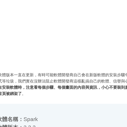
軟體版本一直在更新，有時可能軟體開發商自己會在新版軟體的安裝步驟
式等垃圾，我們實在沒辦法阻止軟體開發商這樣亂搞自己的軟體、信譽與
在安裝軟體時，注意看每個步驟、每個畫面的內容與資訊，小心不要裝到
首頁被綁架了
。
體名稱：
Spark
體版本：
3.3.2
體語言：
英文