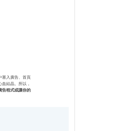
中塞入廣告、首頁
心血結晶。所以，
廣告程式或讓你的