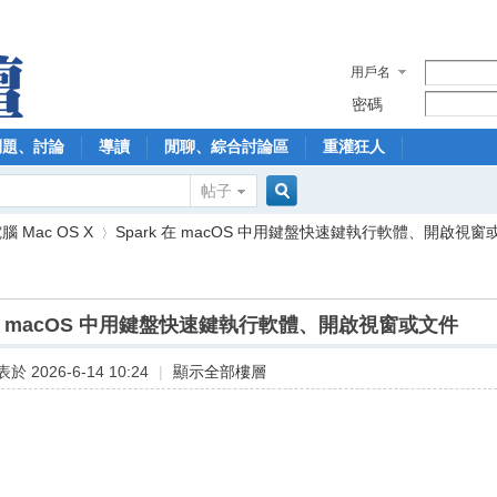
用戶名
密碼
問題、討論
導讀
閒聊、綜合討論區
重灌狂人
帖子
搜
 Mac OS X
Spark 在 macOS 中用鍵盤快速鍵執行軟體、開啟視窗或文
索
 在 macOS 中用鍵盤快速鍵執行軟體、開啟視窗或文件
›
於 2026-6-14 10:24
|
顯示全部樓層