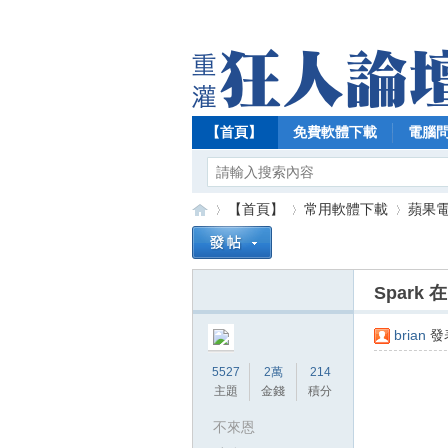
【首頁】
免費軟體下載
電腦
【首頁】
常用軟體下載
蘋果電腦
Spark
【
»
›
›
brian
發表
5527
2萬
214
主題
金錢
積分
不來恩