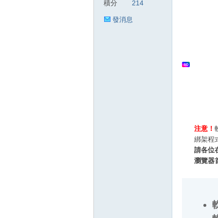
積分
214
發消息
狂
人
注意！
綁架程
請各位
瀏覽器
軟
軟
軟
論