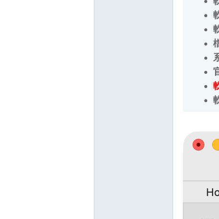
軟
檔
系
官
軟
軟
壇
】