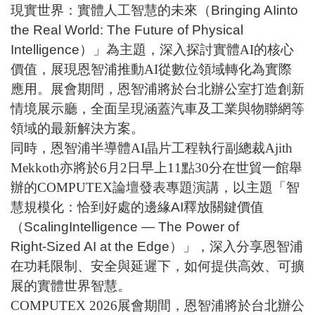
現實世界：實體人工智慧的未來（Bringing AIinto
the Real World: The Future of Physical
Intelligence）
」為主題，深入探討實體
AI
的核心
價值，展現恩智浦推動
AI
從數位領域轉化為實際
應用。展會期間，恩智浦將於台北辦公室打造創新
情境展示廳，全面呈現涵蓋汽車及工業與物聯網等
領域的最新解決方案。
同時，恩智浦半導體
AI
晶片工程執行副總裁
Ajith
Mekkoth
亦將於
6
月
2
日早上
11
點
30
分在世貿一館舉
辦的
COMPUTEX
論壇發表專題演講，以主題「
智
慧規模化：恰到好處的邊緣AI釋放關鍵價值
（ScalingIntelligence — The Power of
Right‑Sized AI at the Edge）
」，深入分享恩智浦
在功耗限制、安全與延遲下，如何提供高效、可擴
展的實體世界智慧。
COMPUTEX 2026
展會期間，恩智浦將於台北辦公