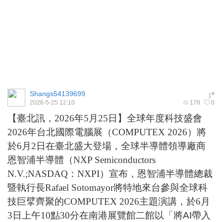
Shangs54139699
#
1
2026-5-25 12:10
178
0
【臺北訊，
2026
年
5
月
25
日】全球年度科技盛會
2026
年台北國際電腦展
（
COMPUTEX 2026
）
將
於
6
月
2
日在臺北盛大登場
，全球半導體領導廠商
恩智浦半導體（
NXP Semiconductors
N.V.;NASDAQ
：
NXPI
）宣布，恩智浦半導體總裁
暨執行長
Rafael Sotomayor
將特地來台參與全球科
技巨擘齊聚的
COMPUTEX 2026
主題演講，於
6
月
3
日上午
10
點
30
分在南港展覽館二館以「
將AI帶入