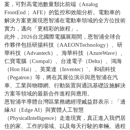
案，可對高電池數量類比前端（
Analog
FrontEnd
；
AFE
）的監控和效能分析。電動車的
解決方案更展現恩智浦在電動車領域的全方位技術
實力，邁向「更精彩的旅程」。
此外，
2026
台北國際電腦展期間，恩智浦全球合
作夥伴包括研揚科技（
AAEONTechnology
）、研
華科技（
Advantech
）、海華科技（
AzureWave
）、
仁寶電腦（
Compal
）、台達電子（
Delta
）、鴻海
（
Hon Hai
）、英業達（
Inventec
）
`
、和碩科技
（
Pegatron
）等，將在其展位演示與恩智浦在汽
車、工業與物聯網、行動裝置與通訊基礎設施解決
方案等領域的最新合作進程與應用。
恩智浦半導體台灣區業務總經理臧益群表示：「邊
緣
AI
（
Edge AI
）與實體人工智慧
（
PhysicalIntelligence
）走進現實，真正進入我們居
住的家、工作的場域、以及每天行駛的車輛。過程