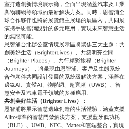
室打造創新情境展示廳，全面呈現涵蓋汽車及工業
與物聯網等領域的最新解決方案。同時，恩智浦全
球合作夥伴也將於展覽館主展場的展區內，共同展
演攜手恩智浦設計的多元應用，實現未來智慧生活
的無限可能。
恩智浦台北辦公室情境展示區將聚焦三大主題：共
創美好生活（BrighterLives）、共築明亮空間
（Brighter Places）、共行精彩旅程（Brighter
Journeys），將呈現由恩智浦、客戶及生態系統
合作夥伴共同設計發展的系統級解決方案，涵蓋在
邊緣AI、實體AI、物聯網、超寬頻（UWB）、智
慧安全及汽車電子領域的多種應用。
共創美好生活（
Brighter Lives
）：
恩智浦將展示智慧邊緣創造的生活體驗，涵蓋支援
Aliro
標準的智慧門禁解決方案，支援藍牙低功耗
（
BLE
）、
UWB
、
NFC
、
Matter
和雲端整合，實現