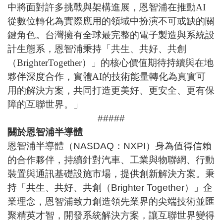
中將面對許多挑戰與架構進展，恩智浦在推動
AI
從數位轉化為實際應用的領域中扮演不可或缺的關
鍵角色。台灣擁有全球最完整的電子製造與系統設
計生態系，恩智浦秉持「共生、共好、共創
（
BrighterTogether
）」的核心價值期待持續與在地
夥伴深度合作，實體
AI
的技術能量轉化為真實可
用的解決方案，共同打造更美好、更安全、更有保
障的互聯世界。」
#####
關於恩智浦半導體
恩智浦半導體（NASDAQ：NXPI）身為值得信賴
的合作夥伴，持續針對汽車、工業與物聯網、行動
裝置與通訊基礎設施市場，提供創新解決方案。秉
持「共生、共好、共創（Brighter Together）」企
業理念，恩智浦致力創造領先業界的尖端技術並匯
聚精英才智，開發系統解決方案，讓互聯世界變得