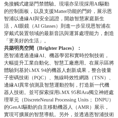
免接觸式建築門禁體驗。現場亦呈現採用
AI
驅動
的控制面板，以及支援
Matter
功能的門鈴，展示恩
智浦以邊緣
AI
與安全認證，開啟智慧家庭新生
活，
AI
眼鏡（
AI Glasses
）則進一步呈現恩智浦在
穿戴式裝置領域的最新音訊與運算處理能力，創造
「更美好的生活」。
共築明亮空間（
Brighter Places
）：
恩智浦透過邊緣
AI
、機器學習和實時控制技術，
大幅提升工業自動化、智慧工廠應用。在展示區將
體驗到基於
i.MX 94
的機器人創新成果，整合後量
子密碼技術（
PQC
）、無線時效性網路（
TSN
）、
邊緣
AI
異常偵測及智慧運動控制，打造新一代機
器人技術。並可探索採用
i.MX 95
和
Ara
獨立神經處
理單元（
DiscreteNeural Processing Units
；
DNPU
）
的
GenAI
驅動的自主移動機器人（
AMR
）展示，
實現可擴展的智慧導航。另外，並透過恩智浦技術