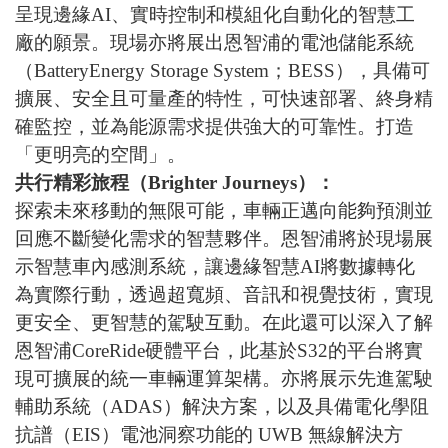
呈現邊緣
AI
、實時控制和模組化自動化的智慧工
廠的願景。現場亦將展出恩智浦的電池儲能系統
（
BatteryEnergy Storage System
；
BESS
），具備可
擴展、安全且可量產的特性，可快速部署、終身精
確監控，並為能源需求提供強大的可靠性。打造
「更明亮的空間」。
共行精彩旅程（
Brighter Journeys
）：
探索未來移動的無限可能，車輛正邁向能夠預測並
回應不斷變化需求的智慧夥伴。恩智浦將於現場展
示智慧車內感測系統，讓邊緣智慧
AI
將數據轉化
為實際行動，透過超寬頻、音訊和視覺技術，實現
更安全、更智慧的駕駛互動。在此還可以深入了解
恩智浦
CoreRide
硬體平台，此基於
S32
的平台將實
現可擴展的統一車輛運算架構。亦將展示先進駕駛
輔助系統（
ADAS
）解決方案，以及具備電化學阻
抗譜（
EIS
）電池洞察功能的
UWB
無線解決方