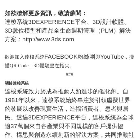
如欲瞭解更多資訊，敬請參閱：
達梭系統3DEXPERIENCE平台、3D設計軟體、
3D數位模型和產品全生命週期管理（PLM）解決
方案：
http://www.3ds.com
FACEBOOK粉絲團
YouTube
歡迎加入達梭系統
與
，掃
描
QR Code
，
3D
體驗盡在指尖。
###
關於達梭系統
達梭系統致力於成為推動人類進步的催化劑。自
1981年以來，達梭系統始終專注於引領虛擬世界
的發展以改善現實生活，造福消費者、患者與居
民。透過3DEXPERIENCE平台，達梭系統為全球
逾37萬個來自各產業與不同規模的客戶提供協
作、構思與創造永續創新的解決方案，共同推動社