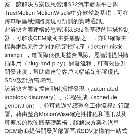
案。該解決方案以恩智浦S32汽車處理平台與
TrustMotion MotionWise®中介軟體為基礎，可在
跨車輛區域網路實現可預測的實時通訊。
此解決方案建構於恩智浦以S32為基礎的區域控制
器，可解決OEM廠商主要痛點之一，亦即確保主
機與網路元件之間的確定性時序（deterministic
timing），進而降低後期整合風險。恩智浦提供隨
插即用（plug-and-play）開發流程，可有效提升
開發速度，幫助廣達等客戶大幅縮短部署現代
SDV設計所需時間。
該解決方案支援自動化拓撲發現（automated
topology discovery）、排程生成（schedule
generation），並可透過持續整合工作流程進行部
署。藉由整合MotionWise確定性排程和通訊以及
可擴展的軟硬體基礎架構，該解決方案為汽車
OEM廠商提供開發與部署區域SDV架構的一站式