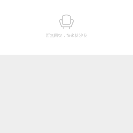
暫無回復，快來搶沙發