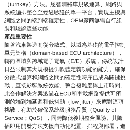
（turnkey）方法。恩智浦將車規級運算、網路與
系統編排整合至經過驗證的單一平台，實現主機與
網路之間的端到端確定性，OEM廠商無需自行組
裝和驗證這些功能。
產品重要性
隨著汽車製造商從分散式、以域為基礎的電子控制
單元架構（domain-based ECU architecture），
轉向區域與跨域電子電氣（E/E）系統，傳統設計
日益限制其大規模提供軟體定義功能的能力。確保
分散式運算和網路之間的確定性時序已成為關鍵挑
戰，直接影響系統效能、整合複雜度與上市時間。
此合作解決方案透過在ECU和車載網路提供可預
測的端到端延遲和低抖動（low jitter）來應對這項
挑戰，有助於確保系統級服務品質（Quality of
Service；QoS），同時降低後期整合風險。其隨
插即用開發方法支援自動化配置、排程與部署，進