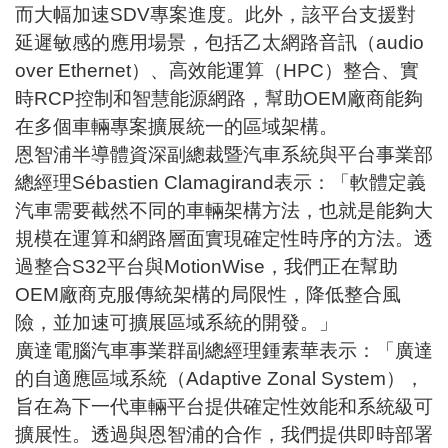
而大幅加速SDV專案進度。此外，該平台支援對
延遲敏感的應用場景，包括乙太網路音訊（audio
over Ethernet）、高效能運算（HPC）整合、實
時RCP控制和智慧能源網路，幫助OEM廠商能夠
在多個車輛專案擴展統一的區域架構。
恩智浦半導體資深副總裁暨汽車系統與平台事業部
總經理Sébastien Clamagirand表示：「軟體定義
汽車需要截然不同的車輛架構方法，也就是能夠大
規模在運算和網路層面實現確定性時序的方法。透
過整合S32平台與MotionWise，我們正在幫助
OEM廠商克服傳統架構的局限性，降低整合風
險，並加速可擴展區域系統的開發。」
廣達電腦汽車事業群副總經理鍾素華表示：「廣達
的自適應區域系統（Adaptive Zonal System），
旨在為下一代車輛平台提供確定性效能和系統級可
擴展性。透過與恩智浦的合作，我們提供即時部署