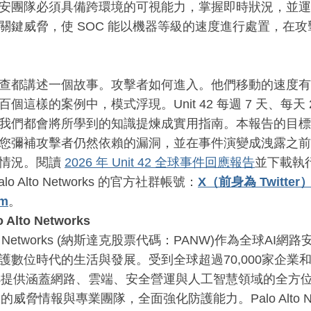
安團隊必須具備跨環境的可視能力，掌握即時狀況，並運用
關鍵威脅，使 SOC 能以機器等級的速度進行處置，在
查都講述一個故事。攻擊者如何進入。他們移動的速度有
百個這樣的案例中，模式浮現。Unit 42 每週 7 天、每天
我們都會將所學到的知識提煉成實用指南。本報告的目標
您彌補攻擊者仍然依賴的漏洞，並在事件演變成洩露之前
解情況。閱讀
2026 年 Unit 42 全球事件回應報告
並下載執
lo Alto Networks 的官方社群帳號：
X
（前身為
Twitter
am
。
 Alto Networks
Alto Networks (納斯達克股票代碼：PANW)作為全球
護數位時代的生活與發展。受到全球超過70,000家企業和組織
orks提供涵蓋網路、雲端、安全營運與人工智慧領域的全方
 42的威脅情報與專業團隊，全面強化防護能力。Palo Alto 