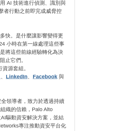
 AI 技術進行偵測、識別與
攻擊者行動之前即完成威脅控
多快。是什麼讓影響變得更
 24 小時在第一線處理這些事
是將這些前線經驗轉化為決
阻止它們。
行資源套組。
）
、
LinkedIn
、
Facebook
與
AI網路安全領導者，致力於透過持續
的信賴，Palo Alto
位AI驅動資安解決方案，並結
Networks專注推動資安平台化