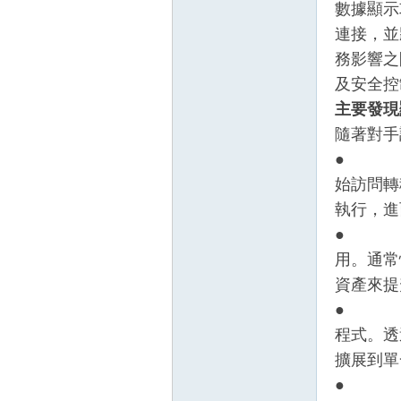
數據顯示
連接，並
務影響之
及安全控
主要發現
隨著對手
● AI
壇
始訪問轉
執行，進
● 身份
用。通常
資產來提
● 供應
程式。透
】
擴展到單
● 攻擊