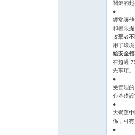
關鍵的起
● 過
經常讓他
和權限提
攻擊者不
用了環境
給安全領
在超過 
先事項。
● 減
受管理的
心基礎設
● 減
大營運中
係，可有
● 提