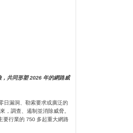
險，共同形塑
2026
年的網路威
、零日漏洞、勒索要求或廣泛的
來，調查、遏制並消除威脅。
主要行業的 750 多起重大網路