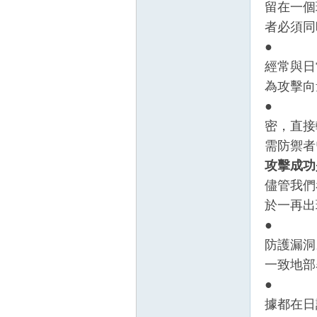
留在一個
者必須同
● 瀏覽
經常與日
為攻擊向
● 勒索
密，直接
需防禦者
攻擊成功
儘管我們
於一再出
● 環
防護漏洞
一致地部
● 能
據都在日