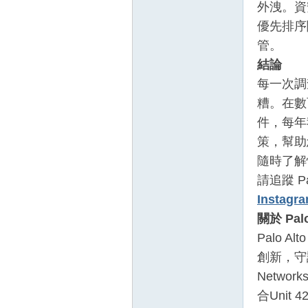
外洩。資
優先排序
管。
結論
每一次調
糟。在數
件，每年
策，幫助
隨時了
請追蹤 Pa
Instagr
關於
Palo
Palo 
創新，守
Netw
合Unit