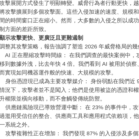
攻擊展開方式發生了明顯轉變。威脅行為者行動更快，越
將攻擊擴展到多個攻擊面。這些入侵加速的速度、規模和
間的時間窗口正在縮小。然而，大多數的入侵之所以成功
制方面的差距所致。
顯示攻擊更快、更廣泛且更難遏制
調整其攻擊策略，報告強調了塑造 2026 年威脅格局的
 正在壓縮攻擊時間線： 在我們調查的最快案例中，攻擊
移到數據外洩，比去年快 4 倍。我們看到 AI 被用於偵
而實現如同機器運作般的快速、大規模的攻擊。
憑證現已成為主要攻擊媒介： 身份弱點在我們近 90
情況下，攻擊者並不是闖入；他們是使用被盜的憑證和權
升權限並橫向移動，而不會觸發傳統防禦。
鏈風險現已導致營運中斷： 在 23% 的事件中，攻擊者
過濫用受信任的整合、供應商工具和應用程式依賴項，他
一系統之外。
複雜性正在增加： 我們發現 87% 的入侵涉及多個