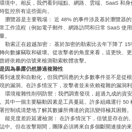
環境中。相反，我們看到端點、網路、雲端、SaaS 和
時監控所有這些面向。
器是主要戰場： 近 48% 的事件涉及基於瀏覽器的
常工作流程（例如電子郵件、網路訪問和日常 SaaS 使
量。
正在超越加密： 基於加密的勒索比去年下降了 15
轉向數據竊取和破壞。從攻擊者的角度來看，這更快、更
曾經依賴的信號來檢測勒索軟體攻擊。
是因為暴露仍然勝過複雜性
看到速度和自動化，但我們回應的大多數事件並不是從根
現的漏洞。在許多情況下，攻擊者並未依賴複雜的漏洞利
境複雜性削弱防禦：我們調查發現，超過九成的資安
。其中一個主要驅動因素是工具蔓延。許多組織運行 50
署控制或清楚地了解其數據所傳達的資訊變得極其困難。
見度差距延遲檢測： 在許多情況下，信號是存在的。
誌中。但在攻擊期間，團隊必須將來自多個斷開連接的來