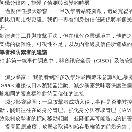
初幾分鐘內，拖慢了偵測與應變的時機
度信任擴大影響： 一旦攻擊者站穩腳跟，過於寬鬆的
們比預期走得更遠。我們一再看到身份信任關係將單個受
升。
斷演進其工具與攻擊手法，但在現代企業環境中，他們之
架構的複雜性、可視性不足，以及內部過度信任所造成的
導者和防禦者的建議
750 起第一線事件調查中，與資訊安全長（CISO）及資
少暴露： 我們看到許多攻擊始於團隊未意識到已暴露
 SaaS 連接或日常瀏覽器活動。減少暴露意味著保護整
施相同的審查標準對待受信任的連接。
少影響範圍：一旦攻擊者成功入侵，事件是否能被控
斷，關鍵往往在於身分管理。強化身分與存取管理（IA
效限制攻擊者的橫向移動範圍，並降低其可能造成的損害
高回應速度：攻擊者取得初始存取權後的前幾分鐘，