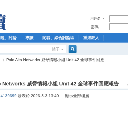
用戶名
密碼
問題、討論
導讀
閒聊、綜合討論區
重灌狂人
帖子
搜
】
Palo Alto Networks 威脅情報小組 Unit 42 全球事件回應 ...
索
lto Networks 威脅情報小組 Unit 42 全球事件回應報告 
›
54139699
發表於 2026-3-3 13:40
|
顯示全部樓層