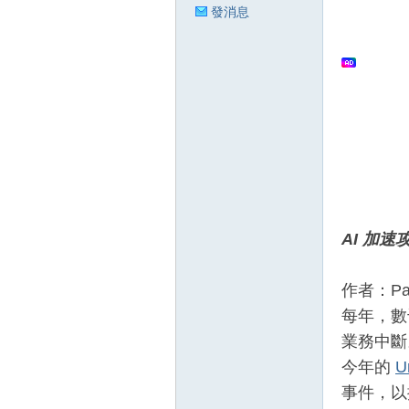
發消息
狂
人
AI
加速
作者：Pal
每年，數
業務中斷
今年的
U
事件，以
論