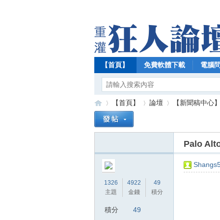
【首頁】
免費軟體下載
電腦
【首頁】
論壇
【新聞稿中心
Palo A
【
»
›
›
Shangs
1326
4922
49
主題
金錢
積分
積分
49