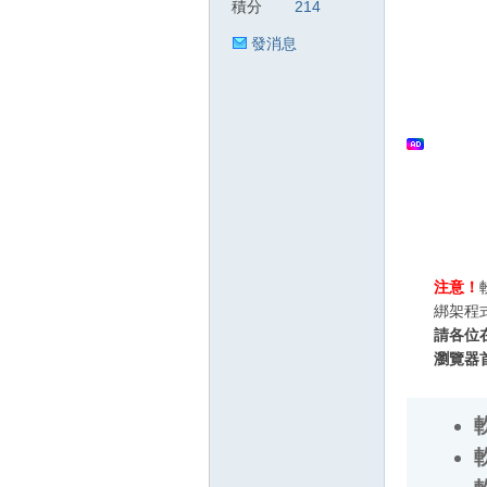
積分
214
發消息
狂
人
注意！
綁架程
請各位
瀏覽器
軟
軟
軟
軟
論