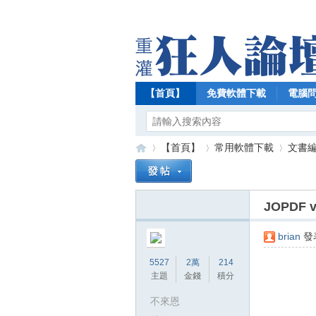
【首頁】
免費軟體下載
電腦
【首頁】
常用軟體下載
文書編
JOPDF
【
»
›
›
brian
發表
5527
2萬
214
主題
金錢
積分
不來恩