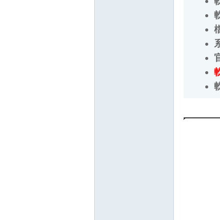
檔
系
官
軟
軟
壇
】