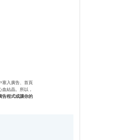
中塞入廣告、首頁
心血結晶。所以，
廣告程式或讓你的