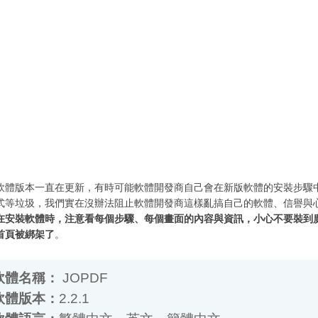
軟體版本一直在更新，有時可能軟體開發商自己會在新版軟體的安裝步驟
式等垃圾，我們實在沒辦法阻止軟體開發商這樣亂搞自己的軟體、信譽與
在安裝軟體時，注意看每個步驟、每個畫面的內容與資訊，小心不要裝到
首頁被綁架了
。
體名稱：
JOPDF
體版本：
2.2.1
體語言：
繁體中文、英文、簡體中文…
體性質：
免費軟體