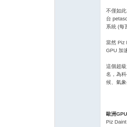
不僅如此，
台 peta
系統 (每瓦
當然 Pi
GPU 加
壇
這個超級
名，為科
候、氣象
】
歐洲GP
Piz D