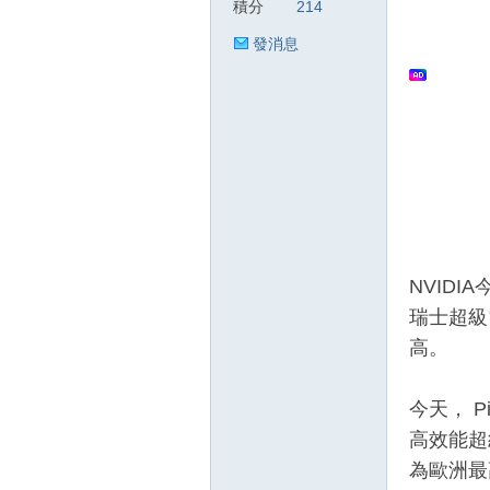
積分
214
發消息
狂
人
NVIDI
瑞士超級
高。
今天， 
高效能超級電
為歐洲最
論