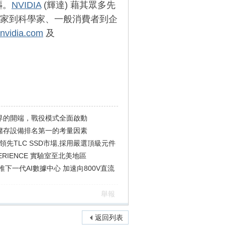
驅。
NVIDIA
(輝達) 藉其眾多先
家到科學家、一般消費者到企
.nvidia.com
及
界的開端，戰役模式全面啟動
儲存設備排名第一的考量因素
列優勢領先TLC SSD市場,採用嚴選頂級元件
ERIENCE 實驗室至北美地區
共推下一代AI數據中心 加速向800V直流
舉報
返回列表