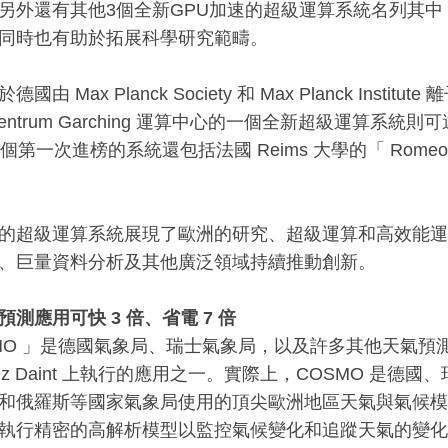
另外還有其他3個全新GPU加速的超級運算系統名列其
同時也有助於拓展科學研究範疇。
國由 Max Planck Society 和 Max Planck Inst
zentrum Garching 運算中心的一個全新超級運算系統則可達到
 個第一次進榜的系統還包括法國 Reims 大學的「 Romeo 
的超級運算系統展現了歐洲的研究、超級運算和高效能運
、巨量資料分析及其他廣泛領域持續推動創新。
測應用可快 3 倍、省電 7 倍
SMO 」是德國氣象局、瑞士氣象局，以及許多其他天氣
Piz Daint 上執行的應用之一。實際上，COSMO 是
和俄羅斯等國家氣象局使用的頂尖歐洲地區天氣與氣候模
執行精密的高解析模型以監控氣候變化和追蹤天氣的變化模式