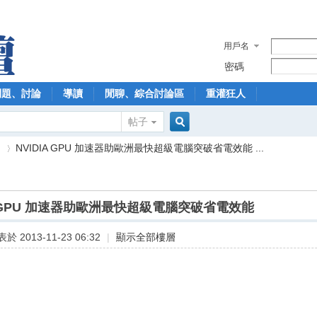
用戶名
密碼
問題、討論
導讀
閒聊、綜合討論區
重灌狂人
帖子
搜
】
NVIDIA GPU 加速器助歐洲最快超級電腦突破省電效能 ...
索
IA GPU 加速器助歐洲最快超級電腦突破省電效能
›
於 2013-11-23 06:32
|
顯示全部樓層