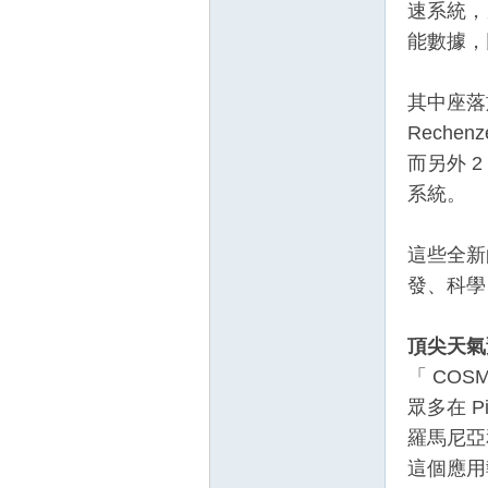
速系統，
能數據，
其中座落於德
Rechen
而另外 2
系統。
這些全新
發、科學
頂尖天氣預
「 CO
眾多在 
羅馬尼亞
這個應用