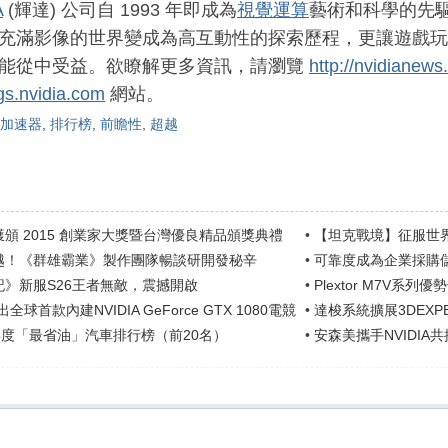
A
(輝達) 公司自 1993 年即成為
視覺運算
藝術和科學的先
充滿影像的世界變成為高互動性的探索歷程，更讓遊戲玩
能從中受益。欲瞭解更多資訊，請瀏覽
http://nvidianews
ogs.nvidia.com
網站。
加速器
,
排行榜
,
前瞻性
,
超越
頒 2015 創業家大獎暨台灣優良精品頒獎典禮
•
【坦克戰境】征服世
越！《群雄霸業》製作團隊暢談研開發秘辛
•
可靠度成為企業採購
記》新服S26王者無敵，震撼開啟
•
Plextor M7V系
及獨家...
出全球首款內建NVIDIA GeForce GTX 1080電競
•
達梭系統擴展3DEXP
年度「最省油」汽車排行榜（前20名）
•
安森美攜手NVIDIA
供電方案轉型