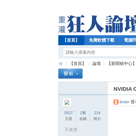
【首頁】
免費軟體下載
電腦
【首頁】
論壇
【新聞稿中心
NVID
【
»
›
›
brian
發表
5527
2萬
214
主題
金錢
積分
不來恩