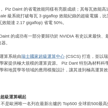
 Piz Daint 的省電效能同樣有亮眼成績；其每瓦效能高達 3.
scale 級系統打破每瓦 3 gigaflop 效能紀錄的超級電腦，比
效能達 2.17 gigaflop) 省電 50%。
z Daint 的成功有一部分要歸功於 NVIDIA 有史以來最快、最
速器。
運算系統由
瑞士國家超級運算中心
(CSCS) 打造，並
學家提供極大規模的運算資源。 Piz Dant 特別為材料
學和地質學等領域的應用模擬設計，讓其達到極高運算效
U超級運算崛起
aint 不是歐洲唯一名列在最新出爐的 Top500 全球前50