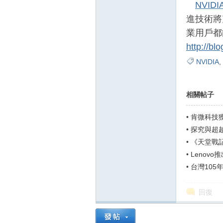
NVIDI
進技術將
業用戶都
http://bl
NVIDIA
,
相關帖子
•
肯微科技獲
•
探究與超
•
《天堂戰
•
Lenovo推
桌機
•
台灣105
回復