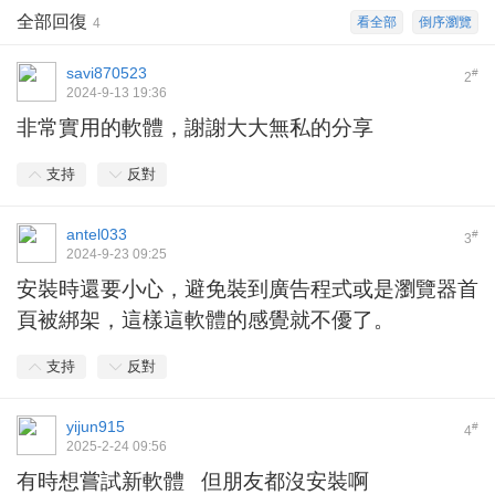
全部回復
看全部
倒序瀏覽
4
savi870523
#
2
2024-9-13 19:36
非常實用的軟體，謝謝大大無私的分享
支持
反對
antel033
#
3
2024-9-23 09:25
安裝時還要小心，避免裝到廣告程式或是瀏覽器首
頁被綁架，這樣這軟體的感覺就不優了。
支持
反對
yijun915
#
4
2025-2-24 09:56
有時想嘗試新軟體 但朋友都沒安裝啊