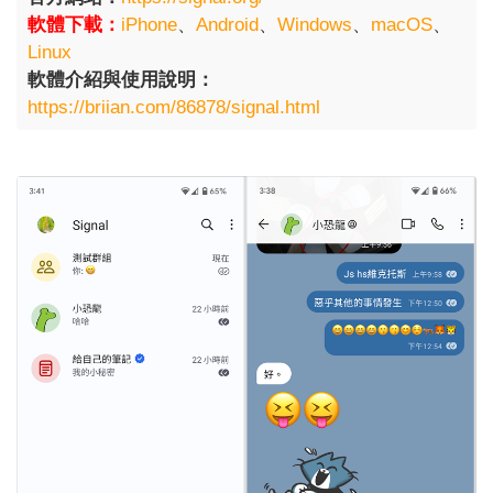
軟體下載：
iPhone
、
Android
、
Windows
、
macOS
、
Linux
軟體介紹與使用說明：
https://briian.com/86878/signal.html