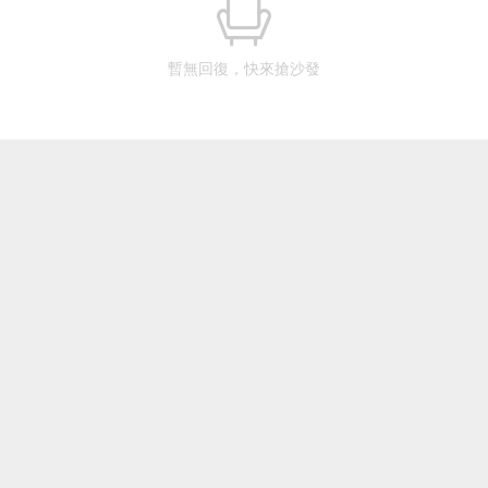
暫無回復，快來搶沙發