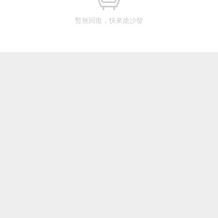
暫無回復，快來搶沙發