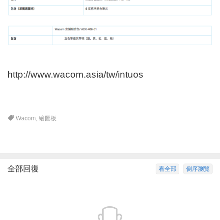
http://www.wacom.asia/tw/intuos
Wacom
,
繪圖板
全部回復
看全部
倒序瀏覽