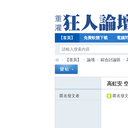
【首頁】
免費軟體下載
電腦
【首頁】
論壇
綜合討論區
高虹安 
【
»
›
›
›
匿名發文者
匿名發