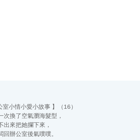
室小情小愛小故事 】（16）
次換了空氣瀏海髮型，
出來把她攔下來，
回辦公室後氣噗噗。