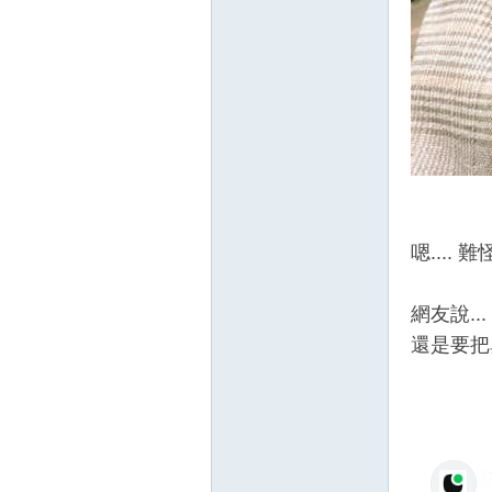
嗯.... 難
網友說...
還是要把