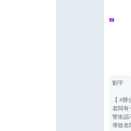
狂
人
劉宇
【 #辦公
老闆有一
警衛認不
導致老闆
論