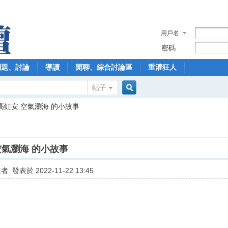
用戶名
密碼
問題、討論
導讀
閒聊、綜合討論區
重灌狂人
帖子
搜
高虹安 空氣瀏海 的小故事
索
空氣瀏海 的小故事
文者
發表於 2022-11-22 13:45