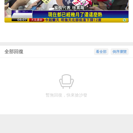
全部回復
看全部
倒序瀏覽
暫無回復，快來搶沙發