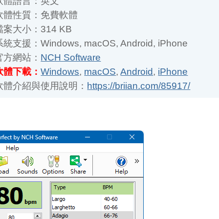
大小：314 KB
支援：Windows, macOS, Android, iPhone
方網站：
NCH Software
體下載：
Windows
,
macOS
,
Android
,
iPhone
體介紹與使用說明：
https://briian.com/85917/