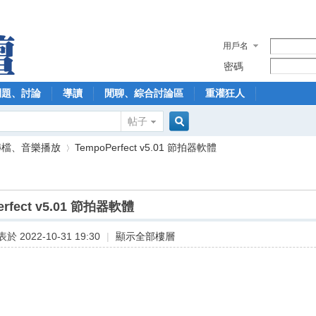
用戶名
密碼
問題、討論
導讀
閒聊、綜合討論區
重灌狂人
帖子
搜
轉檔、音樂播放
TempoPerfect v5.01 節拍器軟體
索
erfect v5.01 節拍器軟體
›
於 2022-10-31 19:30
|
顯示全部樓層