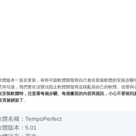
軟體版本一直在更新，有時可能軟體開發商自己會在新版軟體的安裝步驟
式等垃圾，我們實在沒辦法阻止軟體開發商這樣亂搞自己的軟體、信譽與
在安裝軟體時，注意看每個步驟、每個畫面的內容與資訊，小心不要裝到
首頁被綁架了
。
名稱：TempoPerfect
體版本：5.01
體語言：英文
體性質：免費軟體