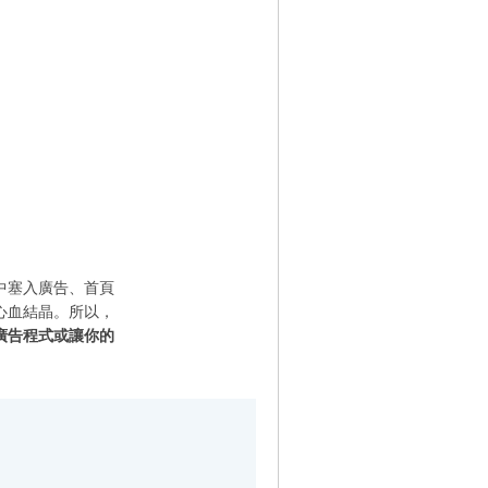
中塞入廣告、首頁
心血結晶。所以，
廣告程式或讓你的