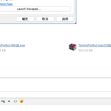
Perfect-Win版.exe
TempoPerfect-macOS版.
9 KB
953.53 KB