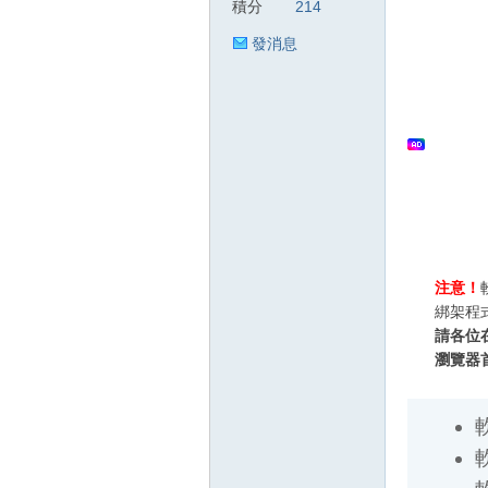
積分
214
發消息
狂
人
注意！
綁架程
請各位
瀏覽器
軟體
軟
軟
軟
論