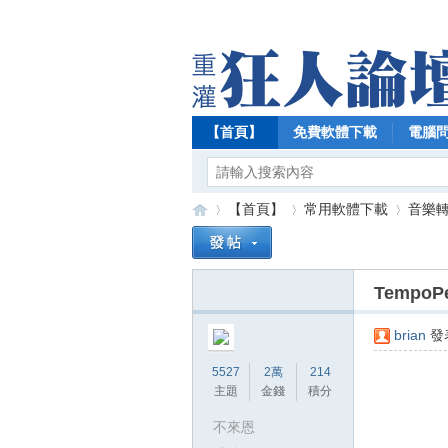
【首頁】
免費軟體下載
電腦
【首頁】
常用軟體下載
音樂
TempoP
【
»
›
›
brian
發表
5527
2萬
214
主題
金錢
積分
不來恩