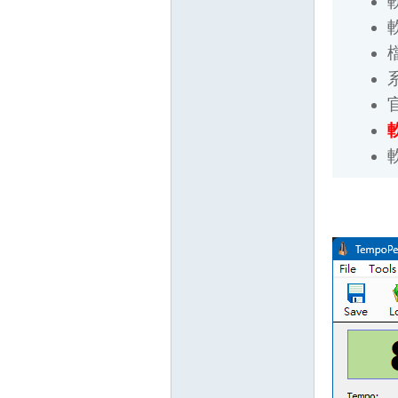
檔案
系統
官
軟
軟
壇
】