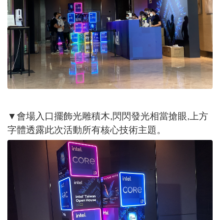
▼會場入口擺飾光雕積木,閃閃發光相當搶眼,上方
字體透露此次活動所有核心技術主題。