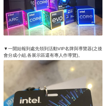
▼一開始報到處先領到活動VIP名牌與導覽器(之後
會分成小組,各展示區還有專人作導覽)。