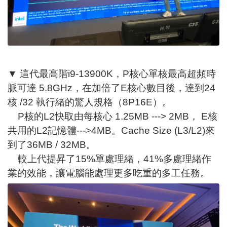
▼ 這代最高階i9-13900K，P核心單核最高超頻時
脈可達 5.8GHz，在加倍了E核心數目後，達到24
核 /32 執行緒的驚人規格（8P16E）。
P核的L2快取由每核心 1.25MB ---> 2MB， E核
共用的L2記憶體--->4MB。Cache Size (L3/L2)來
到了36MB / 32MB。
較上代提昇了15%單處理緒，41%多處理緒作
業的效能，讓電腦能處理更多吃重的多工任務。