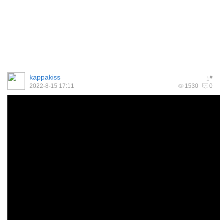
kappakiss
#
1
2022-8-15 17:11
1530
0