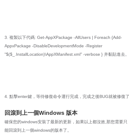
3. 複製以下代碼: Get-AppXPackage -AllUsers | Foreach {Add-
AppxPackage -DisableDevelopmentMode -Register
"$($_.InstallLocation)\AppXManifest.xml" -verbose } 并黏貼進去。
4. 點擊enter鍵，等待修復命令運行完成，完成之後BUG就被修復了
回滾到上一個Windows 版本
確保您的windows安裝了最新的更新，如果以上都沒效,那您需要只
能回滾到上一個windows的版本了。