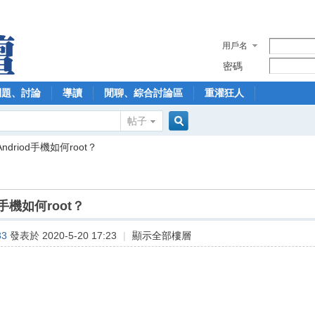
用戶名
密碼
問題、討論
導讀
閒聊、綜合討論區
重灌狂人
帖子
搜
Andriod手機如何root？
索
d手機如何root？
33
發表於 2020-5-20 17:23
|
顯示全部樓層