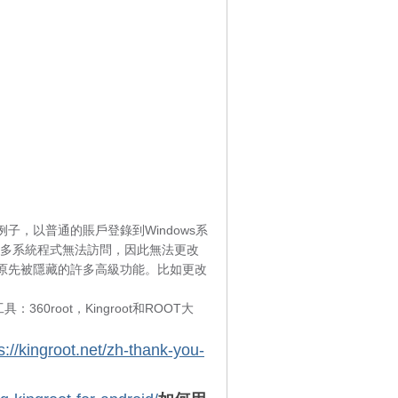
例子，以普通的賬戶登錄到Windows系
於很多系統程式無法訪問，因此無法更改
到原先被隱藏的許多高級功能。比如更改
360root，Kingroot和ROOT大
s://kingroot.net/zh-thank-you-