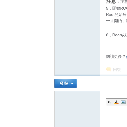
注意
：注
5，開始RO
Root開
一旦開始，
6，Root成
閱讀更多？
回復