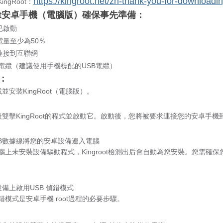
https://kingroot.net/zh-thank-you-for-downloadin
ingRoot：
t
安卓手機（電腦版）
確保事先準備：
已啟動
電量至少為50％
連接到互聯網
B電纜（建議使用手機標配的USB電纜）
t：
並安裝KingRoot（電腦版）。
後雙擊KingRoot的程式並啟動它。啟動後，您將被要求連接您的安卓手
SB數據線將您的安卓設備連入電腦
腦上未安裝設備驅動程式，Kingroot檢測出后會自動為您安裝。您需確
備上啟用USB 偵錯模式
錯模式是安卓手機 root過程的必要步驟。