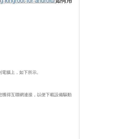
g-kingroot-for-android/
如何用
機到電腦上，如下所示。
保您獲得互聯網連接，以便下載設備驅動