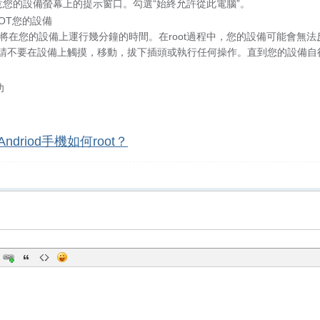
意您的設備螢幕上的提示窗口。勾選“始終允許從此電腦”。
OT您的設備
始后將在您的設備上運行幾分鐘的時間。在root過程中，您的設備可能會無
請不要在設備上觸摸，移動，拔下插頭或執行任何操作。直到您的設備自
功
Andriod手機如何root？