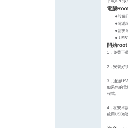
下載APP版K
電腦
Roo
●
設備
●
電池
●
需要
●
US
開始roo
1，免費下載
壇
2，安裝好
3，通過U
如果您的電
程式。
4，在安卓設
】
啟用USB偵