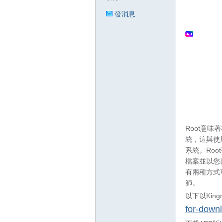
發消息
狂
人
Root意味
統，這與使
系統。Ro
檔案並以您
有兩種方式可以
師。
以下以King
for-down
論