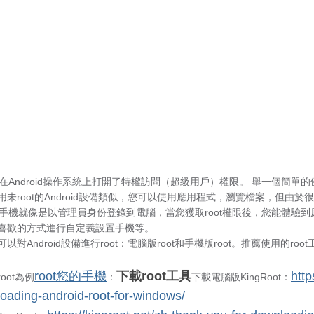
著在Android操作系統上打開了特權訪問（超級用戶）權限。 舉一個簡單的
用未root的Android設備類似，您可以使用應用程式，瀏覽檔案，但由
ot手機就像是以管理員身份登錄到電腦，當您獲取root權限後，您能體驗
喜歡的方式進行自定義設置手機等。
對Android設備進行root：電腦版root和手機版root。推薦使用的root工具：
root您的手機
下載root工具
http
root為例
：
下載電腦版KingRoot：
loading-android-root-for-windows/