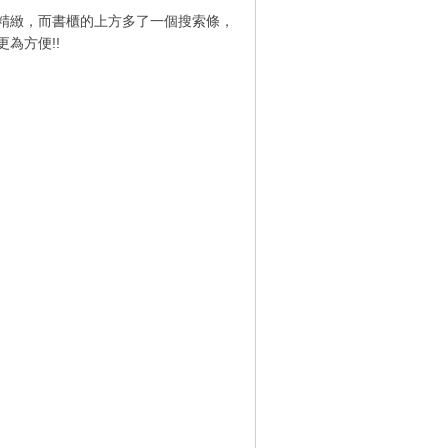
為精緻，而書櫃的上方多了一個搜索條，
為方便!!