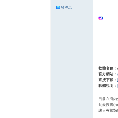
發消息
狂
人
軟體名稱：
官方網站：
直接下載：
軟體說明：
目前在海內
到愛搜書(re
讓人有驚豔
論