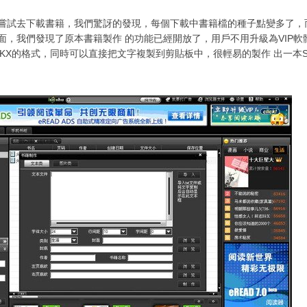
嘗試去下載書籍，我們驚訝的發現，每個下載中書籍檔的種子點變多了，
面，我們發現了原本書籍製作 的功能已經開放了，用戶不用升級為VIP
STKX的格式，同時可以直接把文字複製到剪貼板中，很輕易的製作 出一本S