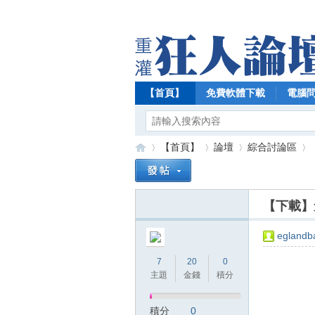
【首頁】
免費軟體下載
電腦
【首頁】
論壇
綜合討論區
【下載】免
【
»
›
›
›
eglandb
7
20
0
主題
金錢
積分
積分
0