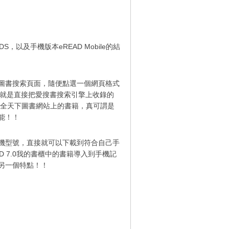
，以及手機版本eREAD Mobile的結
圖書搜索頁面，隨便點選一個網頁格式
能就是直接把愛搜書搜索引擎上收錄的
遍全天下圖書網站上的書籍，真可謂是
能！！
機型號，直接就可以下載到符合自己手
AD 7.0我的書櫃中的書籍導入到手機記
的另一個特點！！