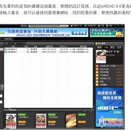
首先看到的是我的書櫃這個畫面，整體的設計質感，比起eREAD 6.0更
接輸入書名，就可以連接到愛搜書網站，找到想看的書，整個找書的過程更