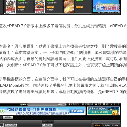
次eREAD 7.0新版本上線多了幾個功能，分別是網頁輕鬆讀，eREAD ADS
本書名＂漫步華爾街＂點選了書櫃上方的找書去按鍵之後，到了愛搜書的
漫步華爾街＂這本書籍連接， 一下子就自動啟動了閱讀器，原來輕鬆讀的功
站的內容頁面，自動的轉到閱讀器裏面，用戶只要上愛搜書，就可以 看
的一大創新；eREAD 7.0除了可以下載閱讀之外，也實現了線上閱讀的功
了手機書櫃的介面，在這個介面中，我們可以在書櫃的左邊選擇自己的手
EAD Mobile版本，同時連接了手機的記憶卡與電腦之後，就可以將eRE
樣就實現了走到哪里閱讀到那裏，這種行動閱讀的概念，是eREAD 7.0