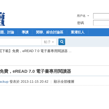
用戶名
密碼
問題、討論
導讀
閒聊、綜合討論區
重灌狂人
帖子
搜
【下載】免費，eREAD 7.0 電子書專用閱讀器 ...
索
費，eREAD 7.0 電子書專用閱讀器
ackup
發表於 2013-11-15 20:42
|
顯示全部樓層