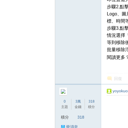
步驟2.
Logo
標、時間
步驟3.
情況選擇
等到移除
批量移除
閱讀更多
回復
yoyoku
0
3萬
318
主題
金錢
積分
積分
318
發消息