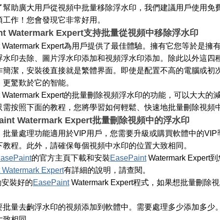
了幫助廣大用戶從視頻中批量移除浮水印，我們建議用戶使用免
項工作！您會發現它非常好用。
int Watermark Expert支持批量從視頻中移除浮水印
Watermark Expert為用戶提供了最佳體驗。擁有它您等於
浮水印去除、圖片浮水印添加和視頻浮水印添加。除此以外這四
作簡潔，安裝後直接就是繁體界面。即使是配置不高的電腦或初
，更驚歎於它的智能。
Watermark Expert的批量刪除視頻浮水印的功能，可以大
只需按照下面的教程，您將學習如何輕鬆、快速地批量刪除視頻
aint Watermark Expert批量刪除視頻中的浮水印
：批量處理功能適用於VIP用戶，您需要升級或購買軟體中的VI
下教程。此外，請確保每個視頻中水印的位置大致相同。
asePaint
的官方主頁下載和安裝
EasePaint
Watermark Exp
 Watermark Expert
有詳細的說明，請查閱。
動安裝好的
EasePaint
Watermark Expert程式，如果想批
要批量去齣浮水印的視頻添加到軟體中。需要處理多少添加多少
大致相同。