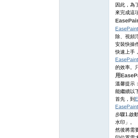
因此，為
來完成這
EasePa
EasePaint
除、視頻
安裝快操
快速上手
EasePaint
壇
的效率。
用EaseP
溫馨提示
能繼續以
首先，到
E
EasePaint
步驟1.啟
水印」。
】
然後將需
印位置需