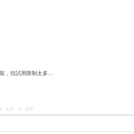
裝，但試用限制太多…
支持
反對