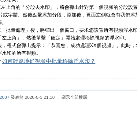
點擊左上角的「分段去水印」，將會彈出針對第一個視頻的分段設
、圖片或字體。然後點擊添加分段，添加後，頁面左側就會有我們
等。
點擊「批量處理」後，將彈出一個窗口，要求您設置所有視頻浮水
「左上角」，然後單擊「確定」開始處理移除視頻的浮水印。
後，程式會彈出提示：「恭喜您，成功處理XX個視頻」。此時，
浮水印的所有視頻。
如何輕鬆地從視頻中批量移除浮水印？
？
o2007
發表於 2020-5-3 21:10
|
顯示全部樓層