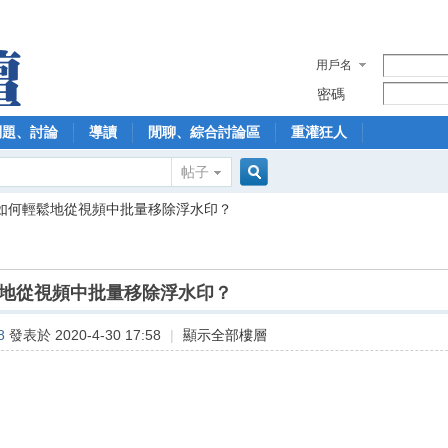
用戶名
密碼
問題、討論
導讀
閒聊、綜合討論區
重灌狂人
帖子
搜
如何輕鬆地從視頻中批量移除浮水印？
索
地從視頻中批量移除浮水印？
8
發表於 2020-4-30 17:58
|
顯示全部樓層