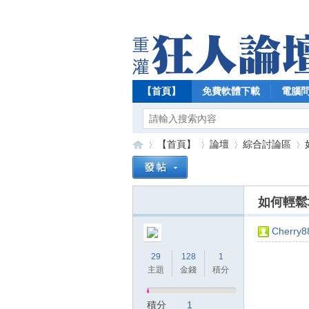
【首頁】
免費軟體下載
電腦
【首頁】
論壇
綜合討論區
如何輕鬆
【
»
›
›
›
Cherry8
29
128
1
主題
金錢
積分
積分
1