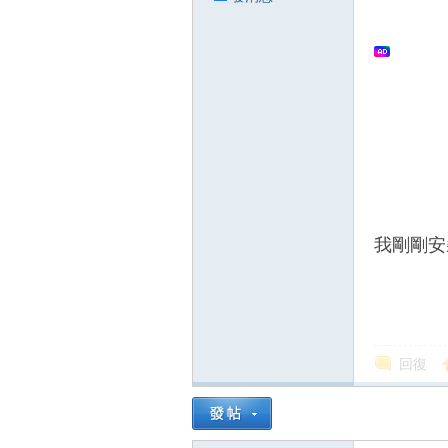
我剛剛安
回復