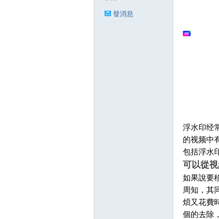
發消息
狂
人
浮水印经
的视频中
包括浮水
可以從視
如果說要移
周知，其同
煩又花費
個的去除
論