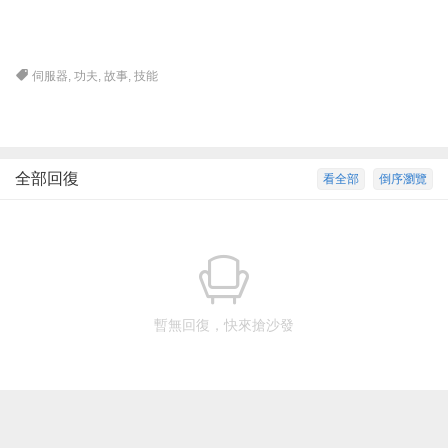
伺服器
,
功夫
,
故事
,
技能
全部回復
看全部
倒序瀏覽
暫無回復，快來搶沙發