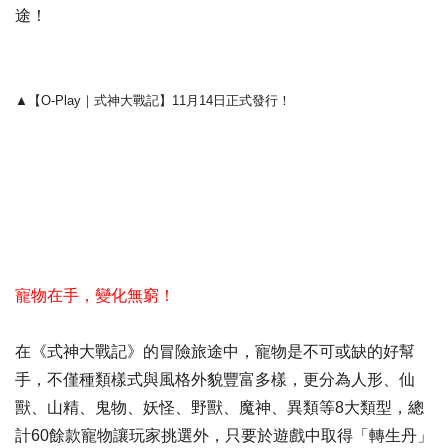
途！
▲【O-Play｜式神大戰記】11月14日正式發行！
寵物在手，變化無窮！
在《式神大戰記》的冒險旅途中，寵物是不可或缺的好幫
手，不僅種類樣式與風格外貌豐富多樣，更分為人形、仙
獸、山精、鬼物、妖怪、野獸、魔神、異類等8大類型，總
計60餘款寵物讓玩家挑選外，只要於遊戲中取得「轉生丹」