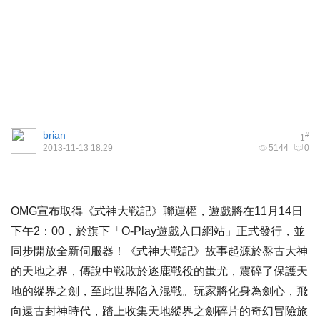
brian
#
1
2013-11-13 18:29
5144
0
OMG宣布取得《式神大戰記》聯運權，遊戲將在11月14日
下午2：00，於旗下「O-Play遊戲入口網站」正式發行，並
同步開放全新伺服器！《式神大戰記》故事起源於盤古大神
的天地之界，傳說中戰敗於逐鹿戰役的蚩尤，震碎了保護天
地的縱界之劍，至此世界陷入混戰。玩家將化身為劍心，飛
向遠古封神時代，踏上收集天地縱界之劍碎片的奇幻冒險旅