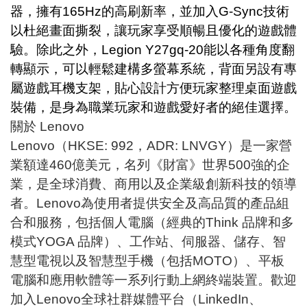
器，擁有165Hz的高刷新率，並加入G-Sync技術
以杜絕畫面撕裂，讓玩家享受順暢且優化的遊戲體
驗。除此之外，Legion Y27gq-20能以各種角度翻
轉顯示，可以輕鬆建構多螢幕系統，背面另設有專
屬遊戲耳機支架，貼心設計方便玩家整理桌面遊戲
裝備，是身為職業玩家和遊戲愛好者的絕佳選擇。
關於 Lenovo
Lenovo（HKSE: 992，ADR: LNVGY）是一家營
業額達460億美元，名列《財富》世界500強的企
業，是全球消費、商用以及企業級創新科技的領導
者。Lenovo為使用者提供安全及高品質的產品組
合和服務，包括個人電腦（經典的Think 品牌和多
模式YOGA 品牌）、工作站、伺服器、儲存、智
慧型電視以及智慧型手機（包括MOTO）、平板
電腦和應用軟體等一系列行動上網終端裝置。歡迎
加入Lenovo全球社群媒體平台（LinkedIn、