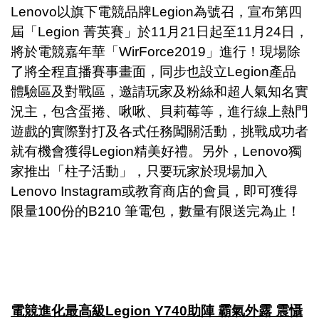
Lenovo以旗下電競品牌Legion為號召，宣布第四
屆「Legion 菁英賽」於11月21日起至11月24日，
將於電競嘉年華「WirForce2019」進行！現場除
了將全程直播賽事畫面，同步也設立Legion產品
體驗區及對戰區，邀請玩家及粉絲和超人氣知名實
況主，包含蛋捲、啾啾、貝莉莓等，進行線上熱門
遊戲的實際對打及各式任務闖關活動，挑戰成功者
就有機會獲得Legion精美好禮。另外，Lenovo獨
家推出「柱子活動」，只要玩家於現場加入
Lenovo Instagram或教育商店的會員，即可獲得
限量100份的B210 筆電包，數量有限送完為止！
電競進化最高級
Legion Y740
助陣
霸氣外露
震懾