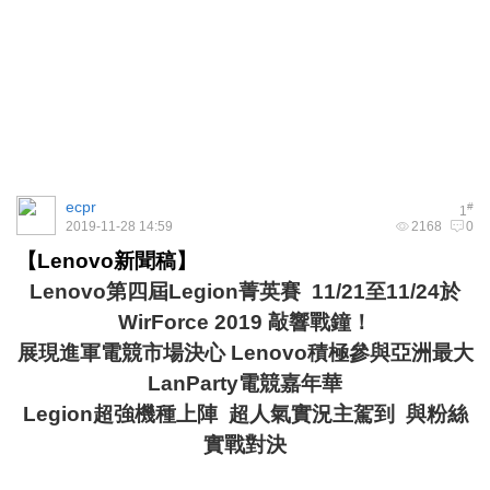
ecpr
#
1
2019-11-28 14:59
2168
0
【
Lenovo
新聞稿】
Lenovo
第四屆
Legion
菁英賽
11/21
至
11/24
於
WirForce 2019
敲響戰鐘！
展現進軍電競市場決心
Lenovo
積極參與亞洲最大
LanParty
電競嘉年華
Legion
超強機種上陣
超人氣實況主駕到
與粉絲
實戰對決