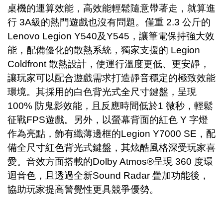
桌機的運算效能，高效能輕鬆隨意帶著走，就算進
行 3A級的熱門遊戲也沒有問題。僅重 2.3 公斤的
Lenovo Legion Y540及Y545，讓筆電保持強大效
能，配備優化的散熱系統，獨家支援的 Legion
Coldfront 散熱設計，使運行溫度更低、更安靜，
讓玩家可以配合遊戲需求打造靜音穩定的極致效能
環境。其採用的白色背光式全尺寸鍵盤，呈現
100% 防鬼影效能，且反應時間低於1 微秒，輕鬆
征戰FPS遊戲。另外，以螢幕背面的紅色 Y 字燈
作為亮點，飾有纖薄邊框的Legion Y7000 SE，配
備全尺寸紅色背光式鍵盤，其炫酷風格深受玩家喜
愛。音效方面搭載的Dolby Atmos®呈現 360 度環
迴音色，且透過全新Sound Radar 疊加功能後，
協助玩家提高警覺性更具競爭優勢。