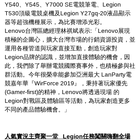
Y540、Y545、Y7000 SE電競筆電、Legion
T530頂級電競桌機及Legion Y27gq-20液晶顯示
器等超強機種展示，為比賽增添光彩。
Lenovo台灣區
總經理
林祺斌表示:「Lenovo展現
積極的企圖心，擴大台灣市場的行銷資源投資，並
運用各種管道與玩家直接互動，創造玩家對
Legion品牌的認識，並增加直接體驗的機會，因
此，我們除了舉辦電競國際賽事外，也積極參與社
群活動。今年很榮幸能參加亞洲最大 LanParty電
競嘉年華『WirForce 2019』，秉持著玩家優先
(Gamer-first)的精神，Lenovo將透過現場 的
Legion對戰區及體驗區等活動，為玩家創造更多
不同的產品體驗機會。」
人氣實況主齊聚一堂
Legion
任務闖關嗨翻全場