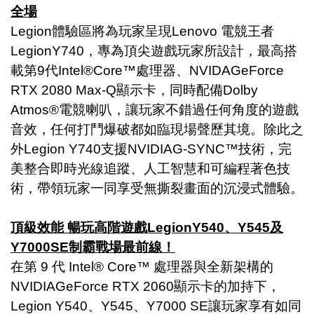
全場
Legion體驗區將為玩家呈現Lenovo 電競王者
LegionY740，專為頂尖遊戲玩家所設計，最高搭
載第9代Intel®Core™處理器、NVIDAGeForce
RTX 2080 Max-Q顯示卡，同時配備Dolby
Atmos®電競喇叭，讓玩家不錯過任何角度的遊戲
音效，任何打鬥爆破都如臨現場聲歷其境。除此之
外Legion Y740支援NVIDIAG-SYNC™技術，完
美整合即時光線追蹤、人工智慧和可編程著色技
術，帶領玩家一同享受無撕裂畫面的沉浸式體驗。
頂級效能
暢玩高階遊戲
LegionY540
、
Y545
及
Y7000SE
制霸戰場最前線
！
在第 9 代 Intel® Core™ 處理器與全新架構的
NVIDIAGeForce RTX 2060顯示卡的加持下，
Legion Y540、Y545、Y7000 SE讓玩家享有如同