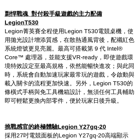
剽悍戰魂
對付殺手級遊戲的主力配備
LegionT530
Legion菁英賽全程使用Legion T530電競桌機，使
用拋光設計增添質感，在散熱通風背後，配襯紅色
系統燈號更見亮麗。最高可搭載第 9 代 Intel®
Core™ 處理器，並能支援VR-ready，即使遊戲環
境特效設定至最高規格，依然能暢快進攻；與此同
時，系統會自動加速玩家最常玩的遊戲，令啟動與
載入關卡的流程更加快速。另外，Legion T530的
條橫式手柄與免工具機箱設計，無須任何工具輔助
即可輕鬆更換內部零件，便於玩家日後升級。
挑戰感官的終極體驗
Legion Y27gq-20
採用27吋電競面板的Legion Y27gq-20高端顯示