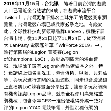
2019
年
11
月
15
日，台北訊
– 隨著目前台灣的遊戲
人口已逼近全台總數的4成，在遊戲串流平台
Twitch上，台灣更創下排名全球第五的電競賽事瀏
覽量，台灣電競市場已成兵家必爭之地。有鑑於
此，全球性科技創新領導品牌Lenovo，積極拓展
台灣市場，從11月21日起至11月24日，於亞洲最
大 LanParty 電競嘉年華『WirForce 2019』中，
進行第四屆的Legion 菁英賽(Legion
ofChampions, LoC) ，啟動為期四天的浴血奮
戰。現場除了設有Legion的產品體驗區之外，特
別邀請線上知名實況主，包含蛋捲、啾啾、貝莉莓
等，與玩家進行闖關的互動遊戲；同步也會透過線
上直播將LoC競賽畫面分享出去，讓更多玩家能夠
有機會認識Legion品牌。競賽全程使用高規格重
裝機種，包含今年CES一推出便獲得外媒一致好
評的Legion Y740 電競筆電，外型沉穩低調的