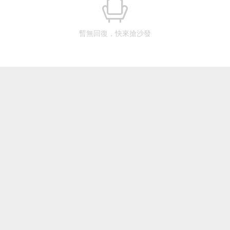
暫無回復，快來搶沙發