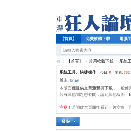
【首頁】
免費軟體下載
電腦
【首頁】
常用軟體下載
系統
系統工具、快捷操作
今日:
0
|
主題:
362
版主:
brian
【
»
›
›
本版面
僅提供文章瀏覽與下載
，一般使
若有其他問題想發問，請到其他版面：
h
注意！
若開啟本頁面後看到一片空白，那