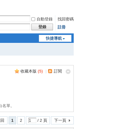
自動登錄
找回密碼
登錄
註冊
快捷導航
收藏本版
(
5
)
|
訂閱
白名單。
 回
1
2
/ 2 頁
下一頁