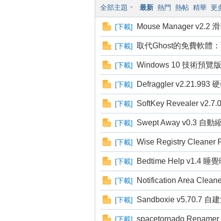
全部主題
最新
熱門
熱帖
精華
更
狂
Mouse Manager v
[
下載
]
取代Ghost的免費軟體：Too
[
下載
]
Windows 10 技術預覽版下載
[
下載
]
Defraggler v2.21.9
[
下載
]
SoftKey Revealer 
[
下載
]
人
Swept Away v0.3 
[
下載
]
Wise Registry Cle
[
下載
]
Bedtime Help v1
[
下載
]
Notification Area Clean
[
下載
]
Sandboxie v5.70
[
下載
]
spacetornado Rena
[
下載
]
論