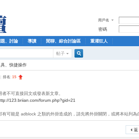
用戶名
密碼
問題、討論
導讀
閒聊、綜合討論區
重灌狂人
帖子
搜
工具、快捷操作
|
排名:
15
索
用者不可直接回文或發表新文章。
ttp://123.briian.com/forum.php?gid=21
有可能是 adblock 之類的外掛造成的，請先將外掛關閉，或將本站列為
返