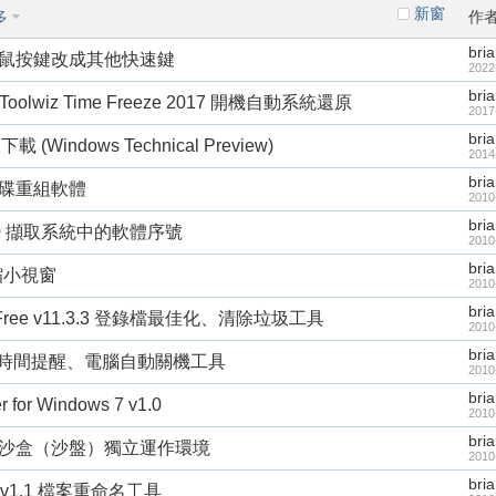
新窗
多
作
bri
2.2 滑鼠按鍵改成其他快速鍵
2022
bri
lwiz Time Freeze 2017 開機自動系統還原
2017
bri
 (Windows Technical Preview)
2014
bri
93 硬碟重組軟體
2010
bri
v2.7.0 擷取系統中的軟體序號
2010
bri
自動縮小視窗
2010
bri
aner Free v11.3.3 登錄檔最佳化、清除垃圾工具
2010
bri
.4 睡覺時間提醒、電腦自動關機工具
2010
bri
er for Windows 7 v1.0
2010
bri
.7 自建沙盒（沙盤）獨立運作環境
2010
bri
mer v1.1 檔案重命名工具