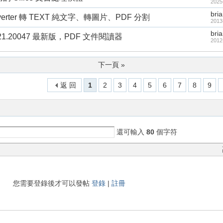
2025
bri
 Converter 轉 TEXT 純文字、轉圖片、PDF 分割
2013
bri
9.021.20047 最新版，PDF 文件閱讀器
2012
下一頁 »
返 回
1
2
3
4
5
6
7
8
9
還可輸入
80
個字符
您需要登錄後才可以發帖
登錄
|
註冊