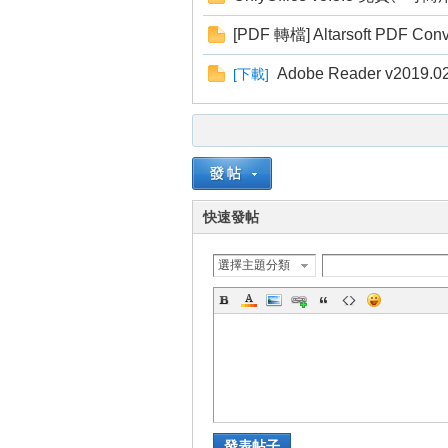
[PDF 轉檔] Altarsoft PDF
Adobe Reader v201
[
下載
]
壇
快速發帖
選擇主題分類
】
發表帖子