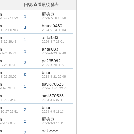
者
回復/查看
最後發表
an
廖德良
3
-10-27 11:22
2023-7-16 10:58
an
bruce0430
4
-11-29 16:03
2024-5-14 09:04
an
antel033
1
-3-17 19:43
2026-4-7 23:01
an
antel033
3
-3-24 15:21
2025-4-23 09:49
an
pc235992
3
-5-28 11:20
2025-3-20 09:51
an
brian
0
-8-21 20:09
2013-8-21 20:09
an
savi870523
1
-11-6 21:58
2025-11-20 22:23
an
savi870523
1
-1-20 23:36
2023-3-5 07:11
an
brian
2
-10-27 21:51
2023-9-5 11:13
an
廖德良
2
-7-14 09:53
2023-9-3 14:11
an
oakwww
2