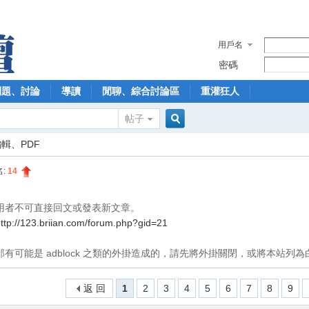
用戶名
密碼
問題、討論
導讀
閒聊、綜合討論區
重灌狂人
帖子
搜
輯、PDF
名:
14
索
用者不可直接回文或發表新文章。
ttp://123.briian.com/forum.php?gid=21
有可能是 adblock 之類的外掛造成的，請先將外掛關閉，或將本站列為
返 回
1
2
3
4
5
6
7
8
9