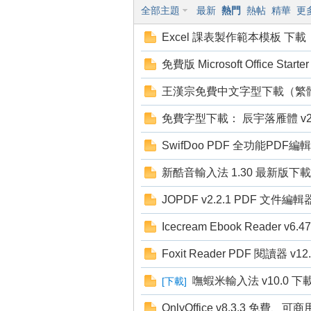
全部主題
最新
熱門
熱帖
精華
更
狂
Excel 課表製作範本模板 下載
免費版 Microsoft Office Sta
王漢宗免費中文字型下載（繁
免費字型下載： 辰宇落雁體 v2
SwifDoo PDF 全功能PD
人
新酷音輸入法 1.30 最新版下載
JOPDF v2.2.1 PDF 文件
Icecream Ebook Reader v
Foxit Reader PDF 閱讀器 v
嘸蝦米輸入法 v10.0 下
[
下載
]
OnlyOffice v8.3.3 免費、
論