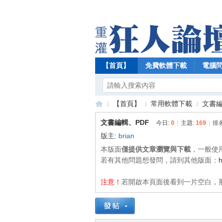
【首頁】
免費軟體下載
電腦
【首頁】
常用軟體下載
文書編
文書編輯、PDF
今日:
0
|
主題:
169
|
排
版主:
brian
【
»
›
›
本版面
僅提供文章瀏覽與下載
，一般使
若有其他問題想發問，請到其他版面：
h
注意！
若開啟本頁面後看到一片空白，那