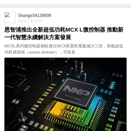
Shangs54139699
2025-1-9 15:23
恩智浦推出全新超低功耗MCX L微控制器 推動新
一代智慧永續解決方案發展
MCXL系列微控制器相較過往MCX裝置耗電量減少三倍，搭載超低
功耗感測域（sense domain），可延長 ...