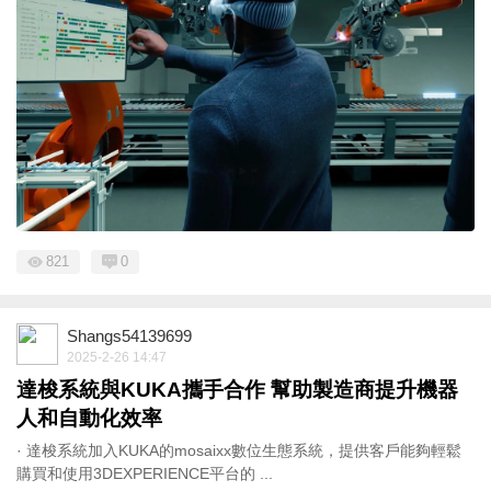
821
0
Shangs54139699
2025-2-26 14:47
達梭系統與KUKA攜手合作 幫助製造商提升機器
人和自動化效率
· 達梭系統加入KUKA的mosaixx數位生態系統，提供客戶能夠輕鬆
購買和使用3DEXPERIENCE平台的 ...