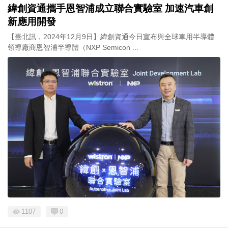
緯創資通攜手恩智浦成立聯合實驗室 加速汽車創
新應用開發
【臺北訊，2024年12月9日】緯創資通今日宣布與全球車用半導體
領導廠商恩智浦半導體（NXP Semicon ...
1107
0