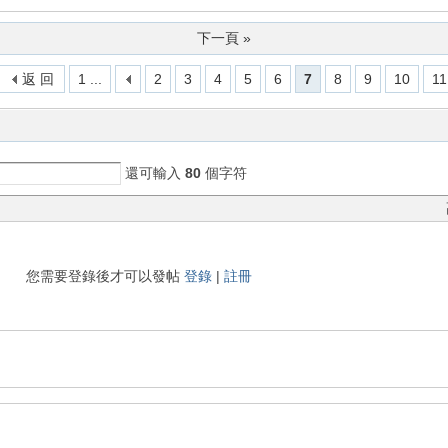
下一頁 »
返 回
1 ...
2
3
4
5
6
7
8
9
10
11
還可輸入
80
個字符
您需要登錄後才可以發帖
登錄
|
註冊