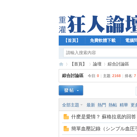
【首頁】
免費軟體下載
電腦
【首頁】
論壇
綜合討論區
綜合討論區
今日:
0
|
主題:
2168
|
排名:
7
【
»
›
›
全部主題
最新
熱門
熱帖
精華
更
什麽是愛情？ 蘇格拉底的回答
簡單血壓記錄（シンプル血圧