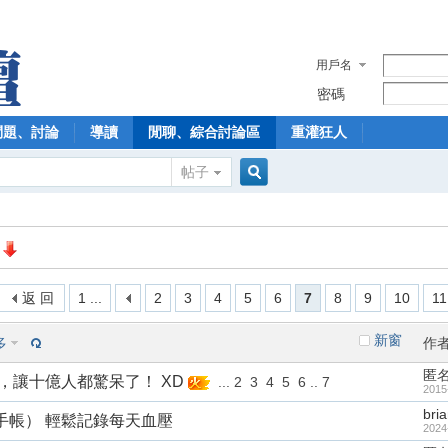
用戶名
密碼
問題、討論
導讀
閒聊、綜合討論區
重灌狂人
帖子
搜
索
返 回
1 ...
2
3
4
5
6
7
8
9
10
11
新窗
多
作
匿
，讓十億人都驚呆了！ XD
...
2
3
4
5
6
..
7
2015
bri
手帳） 輕鬆記錄每天血壓
2024