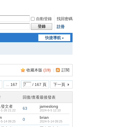
自動登錄
找回密碼
登錄
註冊
快捷導航
收藏本版
(
19
)
|
訂閱
... 167
/ 167 頁
下一頁
者
回復/查看
最後發表
名發文者
jameslong
63
-1-26 21:22
2024-6-5 12:10
an
brian
0
-5-14 09:25
2024-5-14 09:25