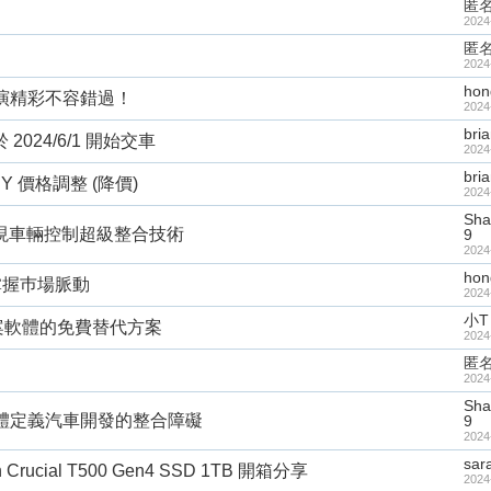
匿
2024
匿
2024
hon
演精彩不容錯過！
2024
bri
於 2024/6/1 開始交車
2024
bri
l Y 價格調整 (降價)
2024
Sha
實現車輛控制超級整合技術
9
2024
hon
掌握巿場脈動
2024
小T
y救援檔案軟體的免費替代方案
2024
匿
2024
Sha
體定義汽車開發的整合障礙
9
2024
sar
 Crucial T500 Gen4 SSD 1TB 開箱分享
2024