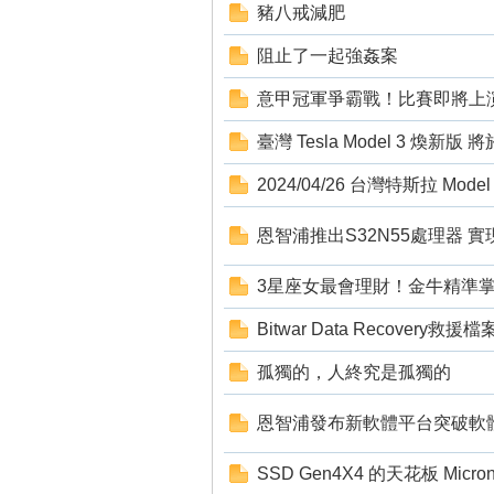
豬八戒減肥
狂
阻止了一起強姦案
意甲冠軍爭霸戰！比賽即將上
臺灣 Tesla Model 3 煥新版 將
2024/04/26 台灣特斯拉 Mode
恩智浦推出S32N55處理器 
人
3星座女最會理財！金牛精準
Bitwar Data Recover
孤獨的，人終究是孤獨的
恩智浦發布新軟體平台突破軟
SSD Gen4X4 的天花板 Micron
論