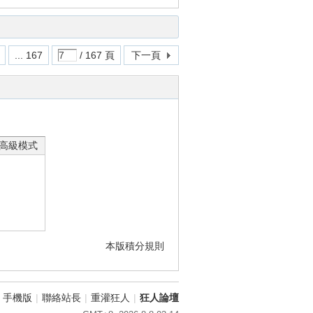
... 167
/ 167 頁
下一頁
高級模式
本版積分規則
手機版
|
聯絡站長
|
重灌狂人
|
狂人論壇