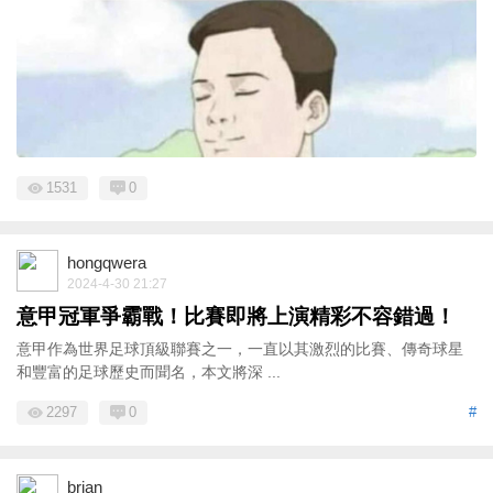
1531
0
hongqwera
2024-4-30 21:27
意甲冠軍爭霸戰！比賽即將上演精彩不容錯過！
意甲作為世界足球頂級聯賽之一，一直以其激烈的比賽、傳奇球星
和豐富的足球歷史而聞名，本文將深 ...
2297
0
#
brian