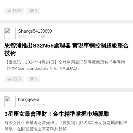
1693
0
Shangs54139699
2024-4-24 12:05
恩智浦推出S32N55處理器 實現車輛控制超級整合
技術
【臺北訊，2024年4月24日】全球車用處理領導廠商恩智浦半導體
（NXP Semiconductors N.V.; NASDAQ ...
2510
0
hongqwera
2024-4-15 22:28
3星座女最會理財！金牛精準掌握巿場脈動
有些女性生來帶著財富光環，《搜狐網》點名3星座女就是屬於財神
等級，在財富管理上有著獨到見解 ...