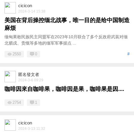
cicicon
2024-3-14 15:38
美国在背后操控缅北战事，唯一目的是给中国制造
麻烦
缅甸果敢民族民主同盟军在2023年10月联合了多个反政府武装对缅
北腊戌、贵慨等多地的缅军军事据点 ...
2550
0
#
匿名發文者
2024-3-6 09:29
咖啡因來自咖啡果，咖啡因是果，咖啡果是因....
2754
1
cicicon
2024-3-13 11:32