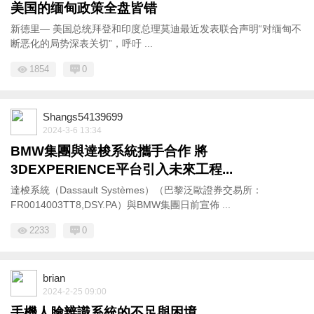
美国的缅甸政策全盘皆错
新德里— 美国总统拜登和印度总理莫迪最近发表联合声明“对缅甸不
断恶化的局势深表关切”，呼吁 ...
1854
0
Shangs54139699
2024-3-6 13:34
BMW集團與達梭系統攜手合作 將
3DEXPERIENCE平台引入未來工程...
達梭系統（Dassault Systèmes）（巴黎泛歐證券交易所：
FR0014003TT8,DSY.PA）與BMW集團日前宣佈 ...
2233
0
brian
2024-2-25 09:00
手機人臉辨識系統的不足與困境...