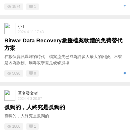
1874
1
#
小T
2024-4-11 17:43
Bitwar Data Recovery救援檔案軟體的免費替代
方案
在數位資訊爆炸的時代，檔案流失已成為許多人最大的困擾。不管
是因為誤刪、病毒攻擊還是硬碟損壞 ...
5098
0
#
匿名發文者
2024-4-3 20:07
孤獨的，人終究是孤獨的
孤獨的，人終究是孤獨的
1800
1