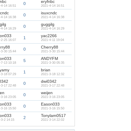
fnbc
eryfnbc
0
-4-14 16:51
2021-4-14 16:51
xcndc
isuxcndc
0
-4-14 16:38
2021-4-14 16:38
gilg
guggilg
0
-4-14 16:29
2021-4-14 16:29
on033
yac2266
1
-2-25 16:07
2021-4-11 19:04
rry88
Cherry88
0
-3-30 15:44
2021-3-30 15:44
on033
ANDYFM
5
-7-13 10:18
2021-3-30 05:35
ayamy
brian
1
-3-18 07:29
2021-3-18 12:32
0342
dwi0342
0
-3-17 22:48
2021-3-17 22:48
jen
weijen
0
-3-16 23:05
2021-3-16 23:05
on033
Eason033
0
-3-16 15:50
2021-3-16 15:50
on033
Tonylam0517
2
-3-2 14:15
2021-3-14 22:02