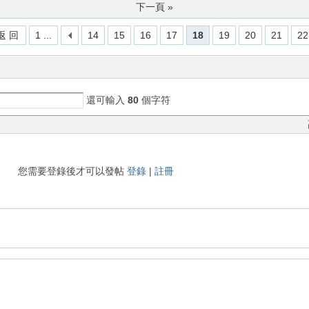
下一頁 »
返 回
1 ...
14
15
16
17
18
19
20
21
22
還可輸入
80
個字符
您需要登錄後才可以發帖
登錄
|
註冊