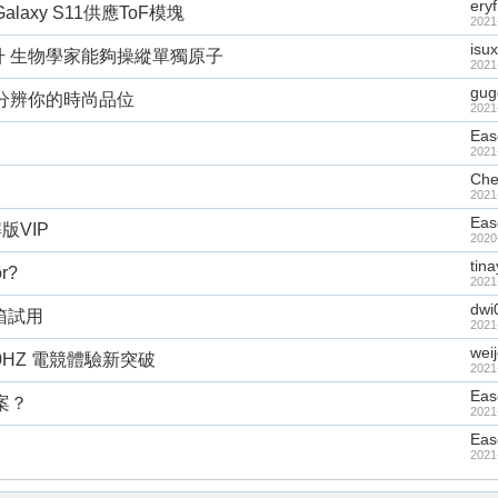
ery
axy S11供應ToF模塊
2021
isu
升 生物學家能夠操縱單獨原子
2021
gug
協助分辨你的時尚品位
2021
Eas
2021
Che
2021
Eas
版VIP
2020
tin
r?
2021
dwi
開箱試用
2021
wei
240HZ 電競體驗新突破
2021
Eas
案？
2021
Eas
2021