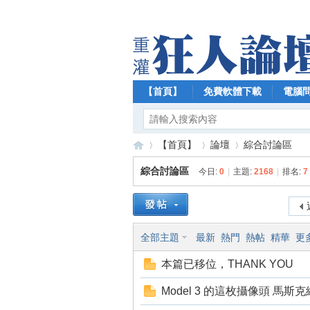
【首頁】
免費軟體下載
電腦
【首頁】
論壇
綜合討論區
綜合討論區
今日:
0
|
主題:
2168
|
排名:
7
【
»
›
›
全部主題
最新
熱門
熱帖
精華
更
本篇已移位，THANK YOU
Model 3 的這枚攝像頭 馬