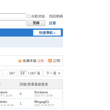
自動登錄
找回密碼
登錄
註冊
快捷導航
收藏本版
(
19
)
|
訂閱
... 167
/ 167 頁
下一頁
者
回復/查看
最後發表
kjava
ifuckjava
0
-5-1 20:08
2021-5-1 20:08
dnbc
Blogag01
1
-4-14 16:39
2021-4-28 20:07