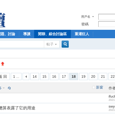
用戶名
密碼
問題、討論
導讀
閒聊、綜合討論區
重灌狂人
帖子
搜
索
返 回
1 ...
14
15
16
17
18
19
20
21
22
新窗
多
作
ifuc
2021
swy
斯克總算表露了它的用途
2021