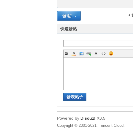
快速發帖
壇
發表帖子
Powered by
Discuz!
X3.5
】
Copyright © 2001-2021, Tencent Cloud.