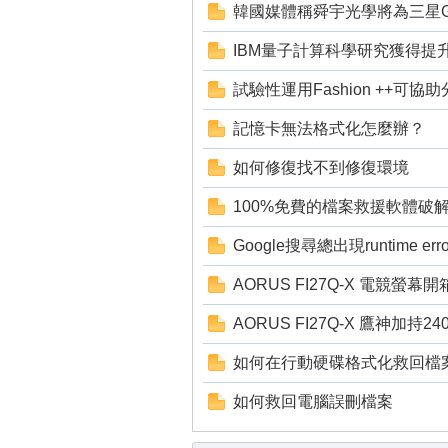
韓國媒體稱舜宇光學將為三星Gal
狂
IBM量子計算科學研究獲得提
試驗性運用Fashion ++可
記憶卡無法格式化怎麼辦？
如何修復找不到修復環境
100%免費的檔案救援軟體破解
Google搜尋總出現runtime erro
人
AORUS FI27Q-X 電競螢幕
AORUS FI27Q-X 鷹神加持
如何在行動硬碟格式化救回檔
如何救回電腦誤刪檔案
論