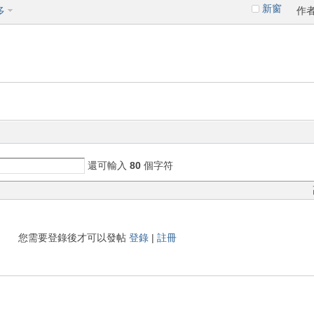
新窗
多
作
還可輸入
80
個字符
您需要登錄後才可以發帖
登錄
|
註冊