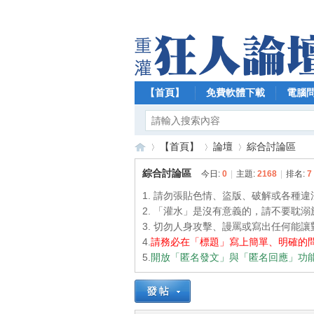
【首頁】
免費軟體下載
電腦
【首頁】
論壇
綜合討論區
綜合討論區
今日:
0
|
主題:
2168
|
排名:
7
1. 請勿張貼色情、盜版、破解或各種
【
»
›
›
2. 「灌水」是沒有意義的，請不要耽
3. 切勿人身攻擊、謾罵或寫出任何能
4.
請務必在「標題」寫上簡單、明確的
5.
開放「匿名發文」與「匿名回應」功