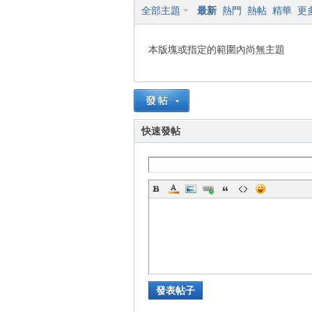
全部主題
最新
熱門
熱帖
精華
更
狂
本版塊或指定的範圍內尚無主題
快速發帖
人
發表帖子
論