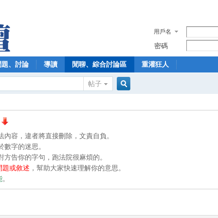
用戶名
密碼
問題、討論
導讀
閒聊、綜合討論區
重灌狂人
帖子
搜
違法內容，違者將直接刪除，文責自負。
索
溺於數字的迷思。
讓對方告你的字句，跑法院很麻煩的。
問題或敘述
，幫助大家快速理解你的意思。
能
。