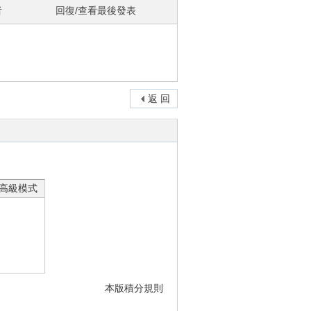
者
回復/查看
最後發表
返 回
高級模式
本版積分規則