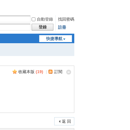
自動登錄
找回密碼
登錄
註冊
快捷導航
收藏本版
(
19
)
|
訂閱
返 回