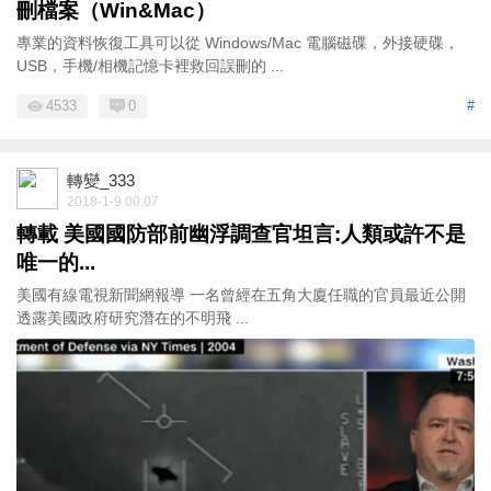
刪檔案（Win&Mac）
專業的資料恢復工具可以從 Windows/Mac 電腦磁碟，外接硬碟，
USB，手機/相機記憶卡裡救回誤刪的 ...
4533
0
#
轉變_333
2018-1-9 00:07
轉載 美國國防部前幽浮調查官坦言:人類或許不是
唯一的...
美國有線電視新聞網報導 一名曾經在五角大廈任職的官員最近公開
透露美國政府研究潛在的不明飛 ...