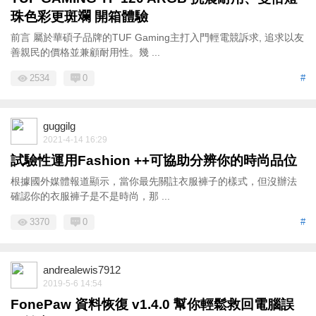
珠色彩更斑斕 開箱體驗
前言 屬於華碩子品牌的TUF Gaming主打入門輕電競訴求, 追求以友
善親民的價格並兼顧耐用性。幾 ...
2534
0
#
guggilg
2021-4-14 16:29
試驗性運用Fashion ++可協助分辨你的時尚品位
根據國外媒體報道顯示，當你最先關註衣服褲子的樣式，但沒辦法
確認你的衣服褲子是不是時尚，那 ...
3370
0
#
andrealewis7912
2019-5-6 14:54
FonePaw 資料恢復 v1.4.0 幫你輕鬆救回電腦誤