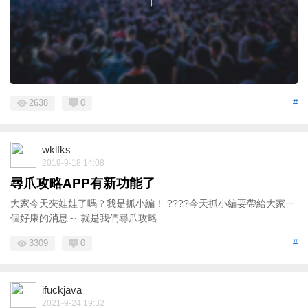
2638
0
#
wklfks
2019-9-18 14:08
尋爪攻略APP有新功能了
大家今天夾娃娃了嗎？我是抓小編！ ????今天抓小編要帶給大家一
個好康的消息～ 就是我們尋爪攻略 ...
3309
0
#
ifuckjava
2021-9-24 19:32