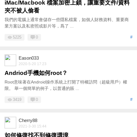
iMac/Macbook 檔案加密上鎖，讓重要文件/資料
夾不被人偷看
我們的電腦上通常會儲存一些隱私檔案，如個人財務資料、重要商
業方案以及私密照或影片等，爲了 ...
5225
0
#
Eason033
2020-5-20 17:23
Andriod手機如何root？
Root意味著在Android操作系統上打開了特權訪問（超級用戶）權
限。 舉一個簡單的例子，以普通的賬 ...
3419
0
#
Cherry88
2021-3-30 15:44
如何修復找不到修復環境