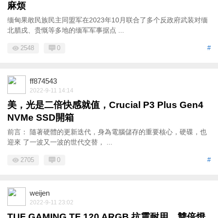
麻烦
缅甸果敢民族民主同盟军在2023年10月联合了多个反政府武装对缅
北腊戌、贵慨等多地的缅军军事据点 ...
2548
0
#
ff874543
2022-9-11 14:14
美，光是二倍快感就值，Crucial P3 Plus Gen4
NVMe SSD開箱
前言： 隨著硬體的更新迭代，身為電腦儲存的重要核心，硬碟，也
迎來 了一波又一波的世代交替， ...
2705
0
#
weijen
2022-9-11 23:02
TUF GAMING TF 120 ARGB 抗震耐用、雙倍燈