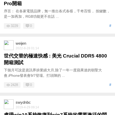
Pro開箱
序言： 在各家電競品牌，無一推出各式各樣，千奇百怪， 按鍵數，
是一加再加，RGB功能更不在話 ...
3229
0
#
weijen
2022-8-28 01:14
世代交替的極速快感 : 美光 Crucial DDR5 4800
開箱測試
下個月可說是資訊界拚業績大月,除了一年一度蘋果迷的朝聖大
會,iPhone發表會9/7登場。打頭陣的 ...
2428
0
#
swydnbc
2019-4-29 09:14
處理win10系統恢復到win7系統的需要激活的問