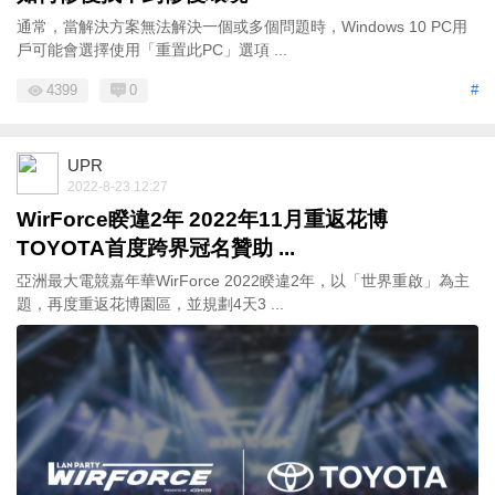
通常，當解決方案無法解決一個或多個問題時，Windows 10 PC用
戶可能會選擇使用「重置此PC」選項 ...
4399
0
#
UPR
2022-8-23 12:27
WirForce睽違2年 2022年11月重返花博
TOYOTA首度跨界冠名贊助 ...
亞洲最大電競嘉年華WirForce 2022睽違2年，以「世界重啟」為主
題，再度重返花博園區，並規劃4天3 ...