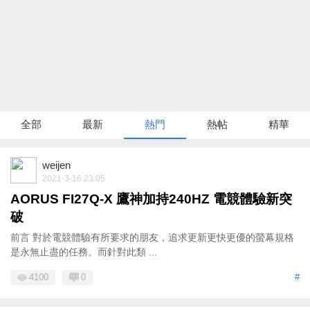
全部
最新
熱門
熱帖
精華
weijen
2021-3-16 23:05
AORUS FI27Q-X 鷹神加持240HZ 電競體驗新突
破
前言 對於電競體驗有所要求的朋友，追求更新更快更優的螢幕規格
是永無止盡的任務。而針對此類 ...
4100
0
#