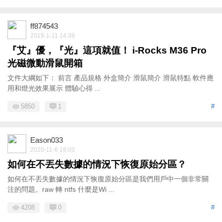
ff874543
2019-1-11 14:39
『艾』優，『光』這項就值！ i-Rocks M36 Pro
光磁微動滑鼠開箱
文件大綱如下： 前言 產品規格 外盒簡介 滑鼠簡介 滑鼠特點 軟件應
用和燈光效果展示 體驗心得 ...
5850
1
#
Eason033
2020-11-6 18:03
如何在不丟失數據的情況下恢復原始分區？
如何在不丟失數據的情況下恢復原始分區是我們用戶中一個非常關
注的問題。raw 轉 ntfs 什麼是Wi ...
4208
0
#