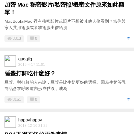
加密 Mac 秘密影片/私密照/機密文件原來如此簡
單！
MacBook/iMac 裡有秘密影片或照片不想被其他人偷看到？當你與
家人共用電腦或者將電腦出借給朋 ...
3313
0
#
guggilg
2019-4-17 11:01
睡覺打鼾吃什麽好？
豆漿。對打鼾的人來說，豆漿是比牛奶更好的選擇。因為牛奶等乳
制品會在呼吸道內形成黏液，成為 ...
3151
0
#
happyhappy
2018-12-16 21:22