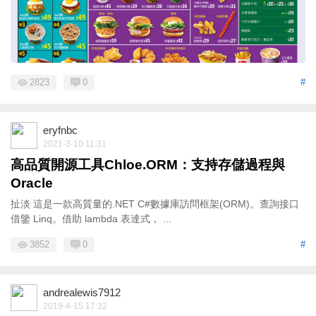
2823
0
#
eryfnbc
2021-3-10 11:31
高品質開源工具Chloe.ORM：支持存儲過程與
Oracle
扯淡 這是一款高質量的.NET C#數據庫訪問框架(ORM)。查詢接口
借鑒 Linq。借助 lambda 表達式， ...
3852
0
#
andrealewis7912
2019-4-15 17:32