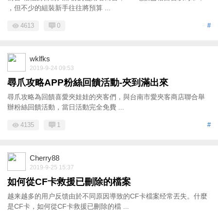
，但不少的組裝新手往往將預算 ...
4613
0
#
wklfks
2019-9-24 09:53
尋爪攻略APP粉絲回饋活動-夾到滿出來
尋爪攻略為回饋喜愛夾娃娃的夾客們，與台南市愛夾客商店聯合舉
辦粉絲回饋活動，當日活動完全免費 ...
4135
1
#
Cherry88
2019-9-25 15:37
如何從CF卡救援已刪除的檔案
越来越多的用户反馈由於不同原因導致的CF卡檔案经常丟失。什麼
是CF卡，如何從CF卡救援已刪除的檔 ...