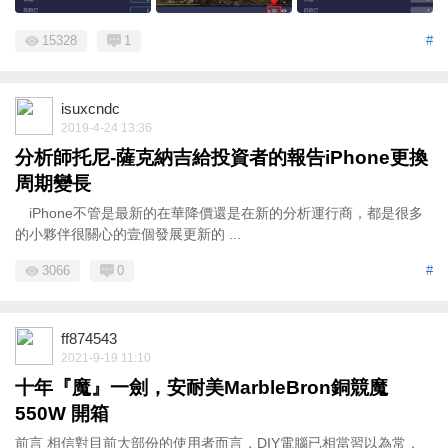
15328
1
#
isuxcndc
2019-4-24 13:36
分析師托尼-薩克納吉給投資者的報告iPhone更換
周期變長
iPhone不管是最新的在華降價還是在新的分析運行商，都是很多
的小夥伴很關心的壹個發展更新的 ...
3066
0
#
ff874543
2021-9-19 11:10
十年『魔』一劍，安耐美MarbleBron銅競魔
550W 開箱
前言 相信對目前大部份的使用者而言，DIY電腦已相當習以為常，