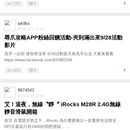
3702
0
#
wklfks
2019-10-2 10:07
尋爪攻略APP粉絲回饋活動-夾到滿出來9/28活動
影片
高手一出招 便知有沒有 9/28活動當天有高手出沒 大家來看看
https://www.facebook.com/61980104 ...
3191
0
#
ff874543
2020-5-30 13:44
艾！這夜，無線〝靜〞 iRocks M28R 2.4G無線
靜音滑鼠開箱
前言 在電競大勢之下，iRocks 為什麼要推出一款要燈光沒燈光，
DPI又最高只有2400的弱勢滑鼠， ...