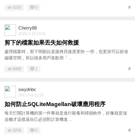
4193
0
#
Cherry88
2020-2-19 10:41
剪下的檔案如果丟失如何救援
處理檔案時，剪下明顯比直接拷貝速度更快 一些，也更加可以節省
磁碟空間，所以很多用戶喜歡用「 ...
9489
1
#
swydnbc
2021-5-6 11:18
如何防止SQLiteMagellan破壞應用程序
每天打開計算機的第一件事就是進行殺毒和掃描軟件，好像就是強
迫癥才這樣逼自己必須對計算機進 ...
3258
0
#