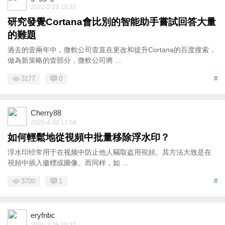
2021-2-25 10:32
研究發覺Cortana會比別的智能助手嘗試回答大量
的難題
過去的壹兩年中，微軟公司壹直在更改和提升Cortana的百度搜索，
做為新策略的壹部分，微軟公司將 ...
3177
0
#
Cherry88
2020-4-30 17:58
如何輕鬆地從視頻中批量移除浮水印？
浮水印经常用于在视频中防止他人竊取盗用視頻。其方法大致是在
視頻中插入徽標或圖像。而同样，如 ...
3700
1
#
eryfnbc