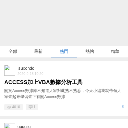
全部
最新
熱門
熱帖
精華
isuxcndc
2020-9-18 10:20
ACCESS加上VBA數據分析工具
關於Access數據庫不知道大家對此熟不熟悉，今天小編我就帶領大
家壹起來學習壹下有關Access數據 ...
4010
1
#
guggilg