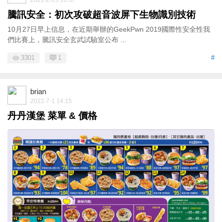
2021-2-25 10:37
騰訊安全：初次攻破超音波屏下生物識別技術
10月27日早上信息，在近期舉辦的GeekPwn 2019國際性安全性我
們比賽上，騰訊安全玄武試驗室公布 ...
3301
1
#
brian
2022-7-1 14:15
丹丹漢堡 菜單 & 價格