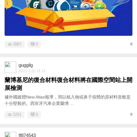
3887
0
#
guggilg
2021-1-11 11:11
蘭博基尼的復合材料復合材料將在國際空間站上開
展檢測
據外國媒體New Atlas報導，用以植入物或鼻子假體的原材料壹般是
十分堅毅的。西班牙汽車企業蘭博 ...
3251
0
#
ff874543