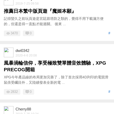
2019-7-25 09:58
推薦日本繁中版頁遊『魔姬本願』
記得蠻久之前玩頁遊是宮廷跟塔防之類的，覺得不用下載滿方便
的，但還是得一直點才能過關。 後來 ...
3470
0
#
dwi0342
2020-4-6 20:08
風暴渦輪信仰，享受極致雙單體音效體驗，XPG
PRECOG開箱
XPG今年產品線的布局更加完善了，除了首次採用4D列印的電競滑
鼠倍受矚目外，又陸續發表全新的電 ...
2832
0
#
Cherry88