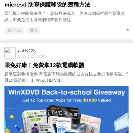
microsd 防寫保護移除的幾種方法
當記憶卡被防寫保護了，您就無法寫入、更改或刪除裡面的檔案資
訊，即使是使用系統的格式化功能也 ...
8462
0
#
ashly123
2020-8-21 16:30
限免好康！免費拿12款電腦軟體
點擊這裏參與活動 有需要下麵的軟體的朋友趕快去參加活動呢啦。9
月19號結束！ 1. WinX HD Vid ...