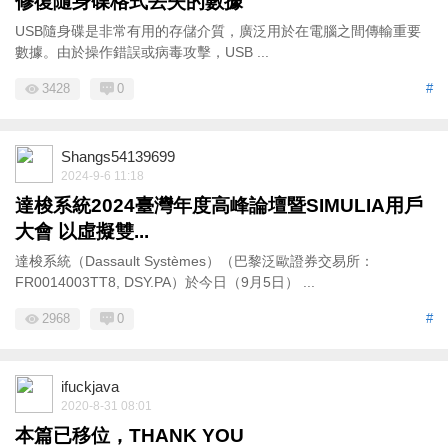
修復隨身碟格式丟失的數據
USB隨身碟是非常有用的存儲介質，廣泛用於在電腦之間傳輸重要
數據。由於操作錯誤或病毒攻擊，USB ...
3428
0
#
Shangs54139699
2024-9-6 11:18
達梭系統2024臺灣年度高峰論壇暨SIMULIA用戶
大會 以虛擬雙...
達梭系統（Dassault Systèmes）（巴黎泛歐證券交易所：
FR0014003TT8, DSY.PA）於今日（9月5日） ...
2968
0
#
ifuckjava
2020-8-31 08:01
本篇已移位，THANK YOU