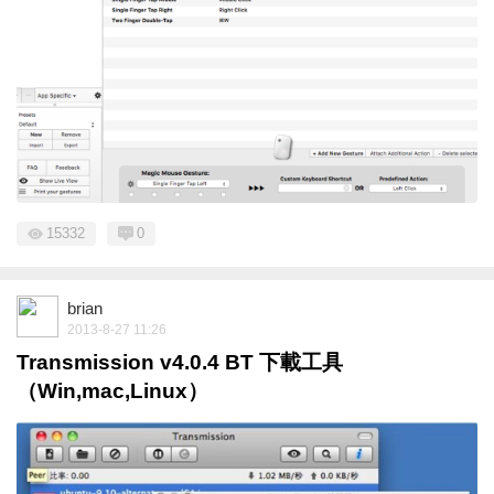
15332
0
brian
2013-8-27 11:26
Transmission v4.0.4 BT 下載工具
（Win,mac,Linux）