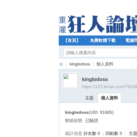
【首頁】
免費軟體下載
電腦
kinglodoss
個人資料
kinglodoss
https://123.briian.com/?916
【
›
›
主題
個人資料
kinglodoss
(UID: 91685)
郵箱狀態
已驗證
統計信息
好友數 0
|
回帖數 3
|
主題