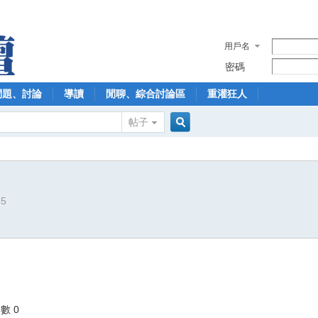
用戶名
密碼
問題、討論
導讀
閒聊、綜合討論區
重灌狂人
帖子
搜
85
索
數 0