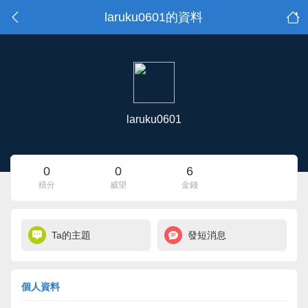
laruku0601的資料
laruku0601
0
0
6
積分
威望
金錢
Ta的主題
發短消息
個人資料