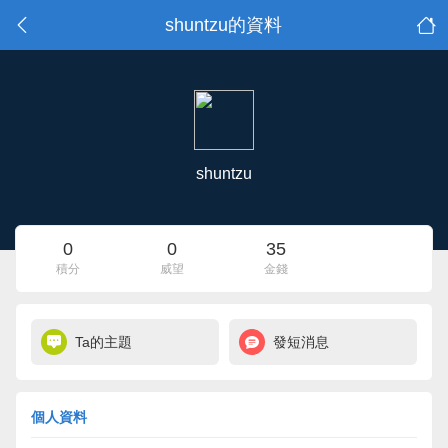
shuntzu的資料
shuntzu
0
0
35
積分
威望
金錢
Ta的主題
發短消息
個人資料