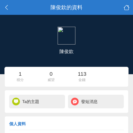
陳俊欽的資料
陳俊欽
1
0
113
積分
威望
金錢
Ta的主題
發短消息
個人資料