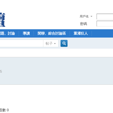
用戶名
密碼
問題、討論
導讀
閒聊、綜合討論區
重灌狂人
帖子
搜
95
索
題數 0