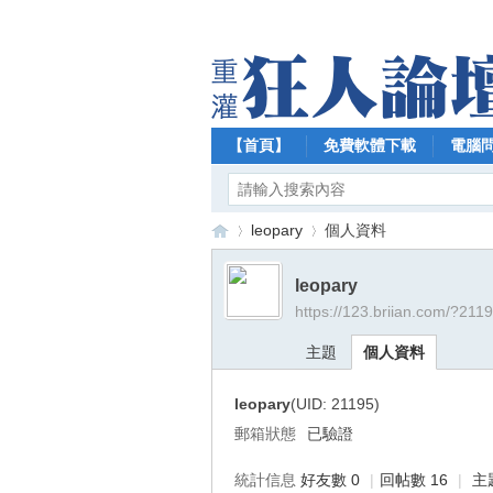
【首頁】
免費軟體下載
電腦
leopary
個人資料
leopary
https://123.briian.com/?211
【
›
›
主題
個人資料
leopary
(UID: 21195)
郵箱狀態
已驗證
統計信息
好友數 0
|
回帖數 16
|
主