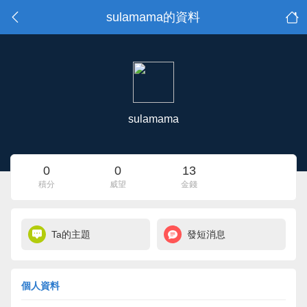
sulamama的資料
sulamama
0
0
13
積分
威望
金錢
Ta的主題
發短消息
個人資料