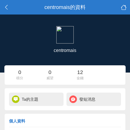
centromais的資料
centromais
0
0
12
積分
威望
金錢
Ta的主題
發短消息
個人資料