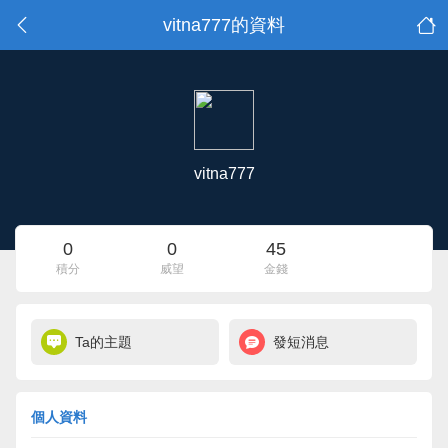
vitna777的資料
vitna777
0
0
45
積分
威望
金錢
Ta的主題
發短消息
個人資料