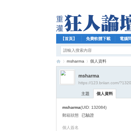
【首頁】
免費軟體下載
電腦
msharma
個人資料
msharma
https://123.briian.com/?132
【
›
›
主題
個人資料
msharma
(UID: 132084)
郵箱狀態
已驗證
個人簽名