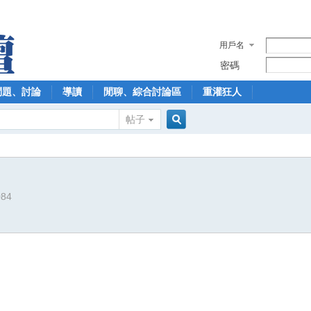
用戶名
密碼
問題、討論
導讀
閒聊、綜合討論區
重灌狂人
帖子
搜
084
索